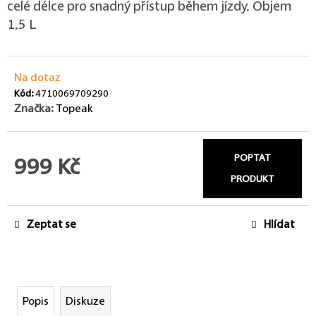
celé délce pro snadný přístup během jízdy. Objem
1.5 L
Na dotaz
Kód:
4710069709290
Značka:
Topeak
POPTAT
999 Kč
PRODUKT
Měrná cena:
Zeptat se
Hlídat
Popis
Diskuze