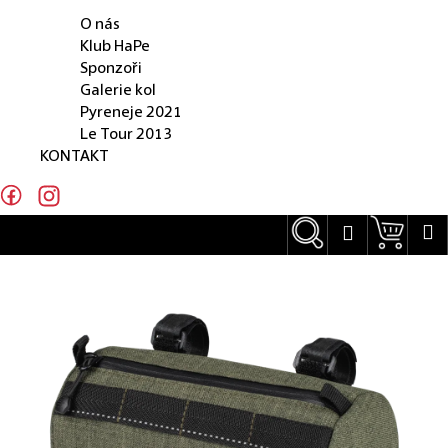
O NÁS
e
O nás
n
Klub HaPe
Sponzoři
a
Galerie kol
j
Pyreneje 2021
Le Tour 2013
í
KONTAKT
t
?
Hledat
Náku
M
Přihlášení
Hledat
D
o