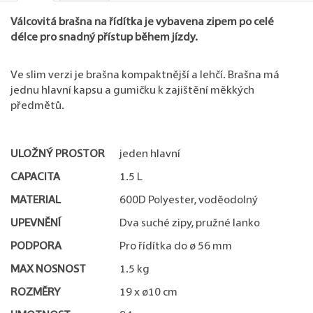
Válcovitá brašna na řídítka je vybavena zipem po celé
délce pro snadný přístup během jízdy.
Ve slim verzi je brašna kompaktnější a lehčí. Brašna má
jednu hlavní kapsu a gumičku k zajištění měkkých
předmětů.
ULOŽNÝ PROSTOR
jeden hlavní
CAPACITA
1.5 L
MATERIAL
600D Polyester, voděodolný
UPEVNĚNÍ
Dva suché zipy, pružné lanko
PODPORA
Pro řídítka do ø 56 mm
MAX NOSNOST
1.5 kg
ROZMĚRY
19 x ø10 cm