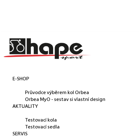
Košík
Přejít na obsah
Zpět
Zpět
C
o
p
o
t
E-SHOP
ř
ORBEA
e
Průvodce výběrem kol Orbea
b
Orbea MyO - sestav si vlastní design
AKTUALITY
u
PŮJČUJEME
j
Testovací kola
e
Testovací sedla
SERVIS
t