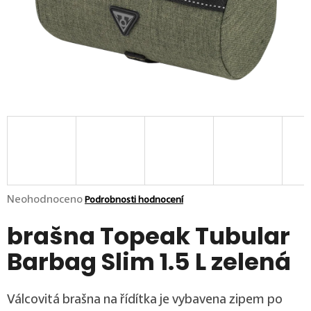
p
o
r
u
č
u
j
e
m
e
Průměrné hodnocení produktu je 0,0 z 5 hvězdiček.
Neohodnoceno
Podrobnosti hodnocení
brašna Topeak Tubular
Barbag Slim 1.5 L zelená
Válcovitá brašna na řídítka je vybavena zipem po