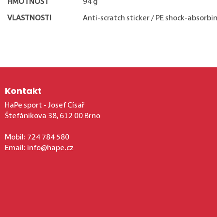
HMOTNOST
94 g
VLASTNOSTI
Anti-scratch sticker / PE shock-absorb
Zápatí
Kontakt
HaPe sport - Josef Císař
Štefánikova 38, 612 00 Brno
Mobil:
724 784 580
Email:
info@hape.cz