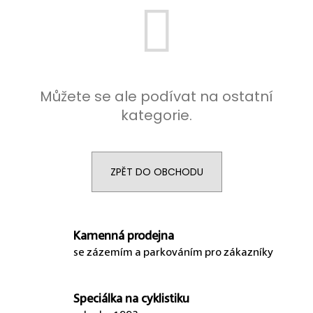
p
o
r
u
č
u
j
Můžete se ale podívat na ostatní
e
kategorie.
m
e
ZPĚT DO OBCHODU
Kamenná prodejna
se zázemím a parkováním pro zákazníky
Speciálka na cyklistiku