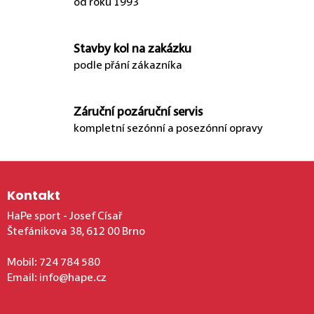
od roku 1993
Stavby kol na zakázku
podle přání zákazníka
Záruční pozáruční servis
kompletní sezónní a posezónní opravy
Zápatí
Kontakt
HaPe sport - Josef Císař
Štefánikova 38, 612 00 Brno
Mobil:
724 784 580
Email:
info@hape.cz