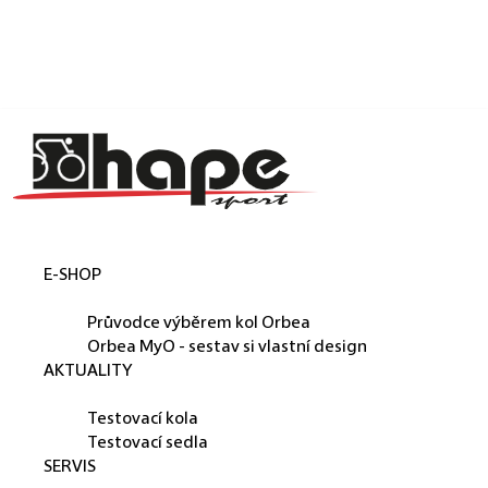
Košík
Přejít na obsah
Zpět
Zpět
C
o
p
o
t
E-SHOP
ř
ORBEA
e
Průvodce výběrem kol Orbea
b
Orbea MyO - sestav si vlastní design
AKTUALITY
u
PŮJČUJEME
j
Testovací kola
e
Testovací sedla
SERVIS
t