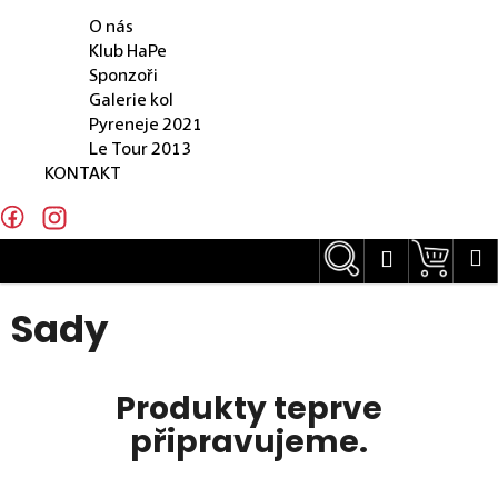
O NÁS
e
O nás
n
Klub HaPe
Sponzoři
a
Galerie kol
j
Pyreneje 2021
Le Tour 2013
í
KONTAKT
t
?
Hledat
Náku
M
Přihlášení
Sady
Hledat
Produkty teprve
připravujeme.
D
o