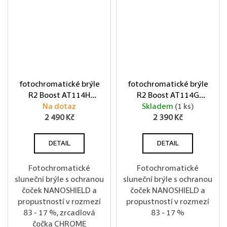
fotochromatické brýle
fotochromatické brýle
R2 Boost AT114H
R2 Boost AT114G
matná bílá
Na dotaz
Skladem
matná černá
(1 ks)
2 490 Kč
2 390 Kč
DETAIL
DETAIL
Fotochromatické
Fotochromatické
sluneční brýle s ochranou
sluneční brýle s ochranou
čoček NANOSHIELD a
čoček NANOSHIELD a
propustností v rozmezí
propustností v rozmezí
83 - 17 %, zrcadlová
83 - 17 %
čočka CHROME