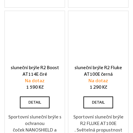
sluneční brýle R2 Boost
sluneční brýle R2 Fluke
AT114E čiré
AT100E černá
Na dotaz
Na dotaz
1 590 Kč
1 290 Kč
DETAIL
DETAIL
Sportovní sluneční brýle s
Sportovní sluneční brýle
ochranou
R2 FLUKE AT100E
čoček NANOSHIELD a
. Světelná propustnost