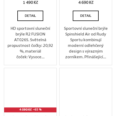
1 490 Kč
4 690 Kč
DETAIL
DETAIL
HD sportovní sluneční
Sportovní sluneční brýle
brýle R2 FUSION
Spinshield Air od Rudy
AT026S. Světelná
Sportu kombinují
propustnost čočky: 20,92
moderní odlehčený
%, materiál
design s výrazným
čoček: Vysoce...
zorníkem. Přinášející...
4 590 Kč
–65 %