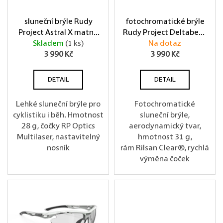
sluneční brýle Rudy
fotochromatické brýle
Project Astral X matně
Rudy Project Deltabeat
Skladem
bílé
(1 ks)
ImpactX temně šedé
Na dotaz
3 990 Kč
3 990 Kč
DETAIL
DETAIL
Lehké sluneční brýle pro
Fotochromatické
cyklistiku i běh. Hmotnost
sluneční brýle,
28 g, čočky RP Optics
aerodynamický tvar,
Multilaser, nastavitelný
hmotnost 31 g,
nosník
rám Rilsan Clear®, rychlá
výměna čoček