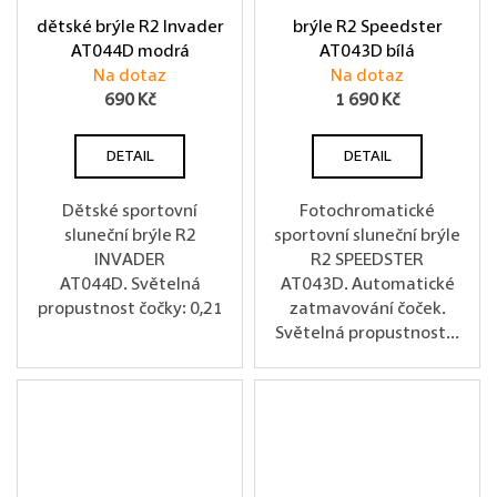
dětské brýle R2 Invader
brýle R2 Speedster
AT044D modrá
AT043D bílá
Na dotaz
Na dotaz
690 Kč
1 690 Kč
DETAIL
DETAIL
Dětské sportovní
Fotochromatické
sluneční brýle R2
sportovní sluneční brýle
INVADER
R2 SPEEDSTER
AT044D. Světelná
AT043D. Automatické
propustnost čočky: 0,21
zatmavování čoček.
Světelná propustnost...