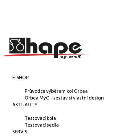
Košík
Přejít na obsah
Zpět
Zpět
C
o
p
o
t
E-SHOP
ř
ORBEA
e
Průvodce výběrem kol Orbea
b
Orbea MyO - sestav si vlastní design
AKTUALITY
u
PŮJČUJEME
j
Testovací kola
e
Testovací sedla
SERVIS
t