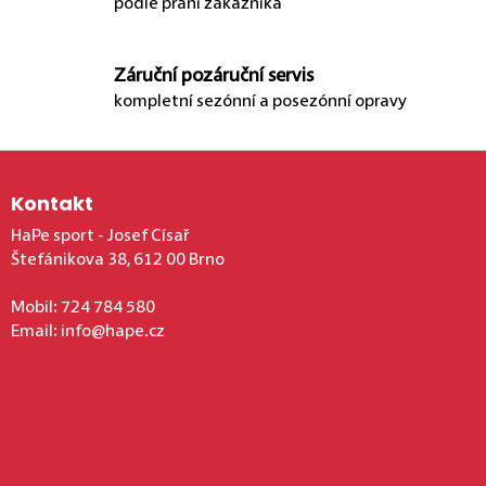
podle přání zákazníka
Záruční pozáruční servis
kompletní sezónní a posezónní opravy
Zápatí
Kontakt
HaPe sport - Josef Císař
Štefánikova 38, 612 00 Brno
Mobil:
724 784 580
Email:
info@hape.cz