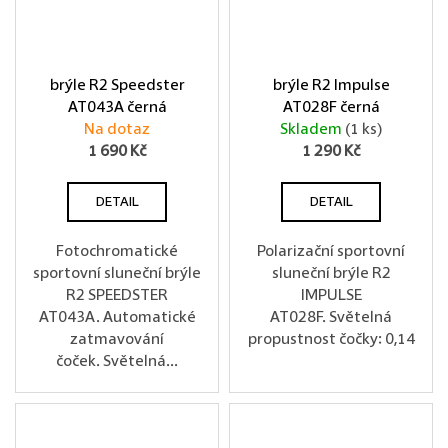
brýle R2 Speedster
brýle R2 Impulse
AT043A černá
AT028F černá
Na dotaz
Skladem
(1 ks)
1 690 Kč
1 290 Kč
DETAIL
DETAIL
Fotochromatické
Polarizační sportovní
sportovní sluneční brýle
sluneční brýle R2
R2 SPEEDSTER
IMPULSE
AT043A. Automatické
AT028F. Světelná
zatmavování
propustnost čočky: 0,14
čoček. Světelná...