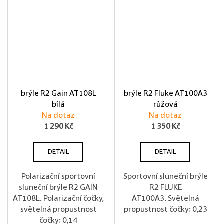
brýle R2 Gain AT108L
brýle R2 Fluke AT100A3
bílá
růžová
Na dotaz
Na dotaz
1 290 Kč
1 350 Kč
DETAIL
DETAIL
Polarizační sportovní
Sportovní sluneční brýle
sluneční brýle R2 GAIN
R2 FLUKE
AT108L. Polarizační čočky,
AT100A3. Světelná
světelná propustnost
propustnost čočky: 0,23
čočky: 0,14