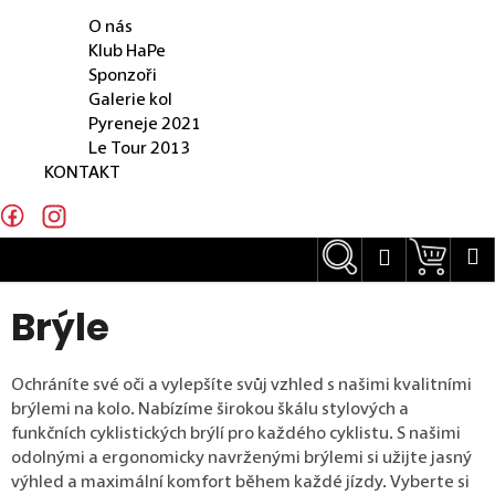
O NÁS
e
O nás
n
Klub HaPe
Sponzoři
a
Galerie kol
j
Pyreneje 2021
Le Tour 2013
í
KONTAKT
t
?
Hledat
Náku
M
Přihlášení
Brýle
Hledat
Ochráníte své oči a vylepšíte svůj vzhled s našimi kvalitními
brýlemi na kolo. Nabízíme širokou škálu stylových a
funkčních cyklistických brýlí pro každého cyklistu. S našimi
D
odolnými a ergonomicky navrženými brýlemi si užijte jasný
o
výhled a maximální komfort během každé jízdy. Vyberte si