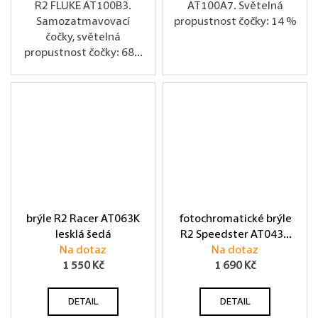
R2 FLUKE AT100B3.
AT100A7. Světelná
Samozatmavovací
propustnost čočky: 14 %
čočky, světelná
propustnost čočky: 68...
brýle R2 Racer AT063K
fotochromatické brýle
lesklá šedá
R2 Speedster AT043H
Na dotaz
matná bílá
Na dotaz
1 550 Kč
1 690 Kč
DETAIL
DETAIL