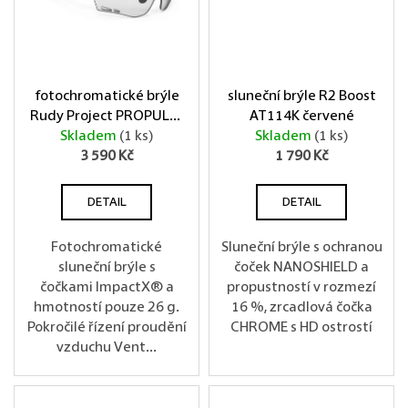
fotochromatické brýle
sluneční brýle R2 Boost
Rudy Project PROPULSE
AT114K červené
Skladem
ImpX šedé
(1 ks)
Skladem
(1 ks)
3 590 Kč
1 790 Kč
DETAIL
DETAIL
Fotochromatické
Sluneční brýle s ochranou
sluneční brýle s
čoček NANOSHIELD a
čočkami ImpactX® a
propustností v rozmezí
hmotností pouze 26 g.
16 %, zrcadlová čočka
Pokročilé řízení proudění
CHROME s HD ostrostí
vzduchu Vent...