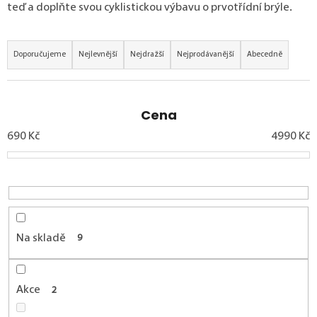
p
teď a doplňte svou cyklistickou výbavu o prvotřídní brýle.
o
r
Řazení produktů
u
Doporučujeme
Nejlevnější
Nejdražší
Nejprodávanější
Abecedně
č
u
j
e
Cena
m
690
Kč
4990
Kč
e
Na skladě
9
Akce
2