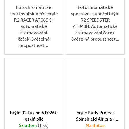
Fotochromatické
Fotochromatické
sportovní sluneční brýle
sportovní sluneční brýle
R2 RACER AT063K -
R2 SPEEDSTER
automatické
AT043H. Automatické
zatmavování
zatmavování čoček.
čoček. Světelná
Světelná propustnost...
propustnost...
brýle R2 Fusion AT026C
brýle Rudy Project
lesklá bílá
Spinshield Air bílá -
Skladem
(1 ks)
Na dotaz
fialová