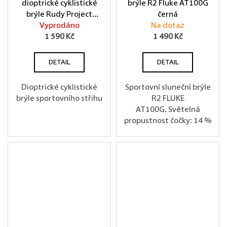
dioptrické cyklistické
brýle R2 Fluke AT100G
brýle Rudy Project
černá
Rydon - červená / černá
Vyprodáno
Na dotaz
1 590 Kč
1 490 Kč
DETAIL
DETAIL
Dioptrické cyklistické
Sportovní sluneční brýle
brýle sportovního střihu
R2 FLUKE
AT100G. Světelná
propustnost čočky: 14 %