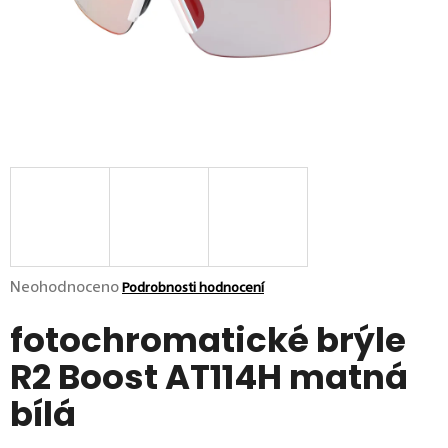
p
o
r
u
č
u
j
e
m
e
Průměrné hodnocení produktu je 0,0 z 5 hvězdiček.
Neohodnoceno
Podrobnosti hodnocení
fotochromatické brýle
R2 Boost AT114H matná
bílá