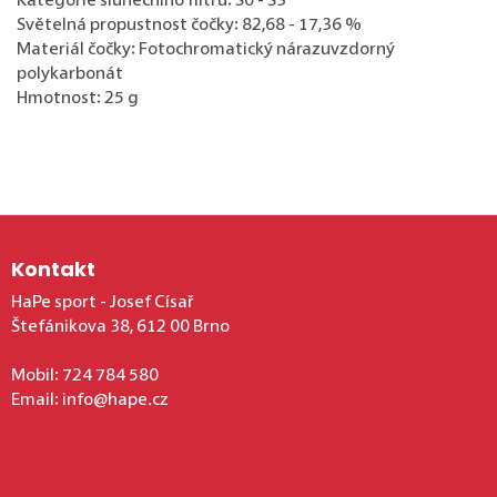
Kategorie slunečního filtru: S0 - S3
Světelná propustnost čočky: 82,68 - 17,36 %
Materiál čočky: Fotochromatický nárazuvzdorný
polykarbonát
Hmotnost: 25 g
Zápatí
Kontakt
HaPe sport - Josef Císař
Štefánikova 38, 612 00 Brno
Mobil:
724 784 580
Email:
info@hape.cz