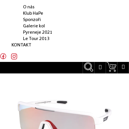
O NÁS
e
O nás
n
Klub HaPe
Sponzoři
a
Galerie kol
j
Pyreneje 2021
Le Tour 2013
í
KONTAKT
t
?
Hledat
Náku
M
Přihlášení
Hledat
D
o