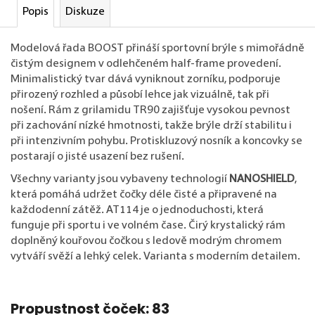
Popis
Diskuze
Modelová řada BOOST přináší sportovní brýle s mimořádně
čistým designem v odlehčeném half-frame provedení.
Minimalistický tvar dává vyniknout zorníku, podporuje
přirozený rozhled a působí lehce jak vizuálně, tak při
nošení. Rám z grilamidu TR90 zajišťuje vysokou pevnost
při zachování nízké hmotnosti, takže brýle drží stabilitu i
při intenzivním pohybu. Protiskluzový nosník a koncovky se
postarají o jisté usazení bez rušení.
Všechny varianty jsou vybaveny technologií
NANOSHIELD
,
která pomáhá udržet čočky déle čisté a připravené na
každodenní zátěž. AT114 je o jednoduchosti, která
funguje při sportu i ve volném čase. Čirý krystalický rám
doplněný kouřovou čočkou s ledově modrým chromem
vytváří svěží a lehký celek. Varianta s moderním detailem.
Propustnost čoček: 83