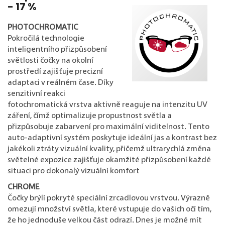
- 17 %
PHOTOCHROMATIC
Pokročilá technologie
inteligentního přizpůsobení
světlosti čočky na okolní
prostředí zajišťuje precizní
adaptaci v reálném čase. Díky
senzitivní reakci
fotochromatická vrstva aktivně reaguje na intenzitu UV
záření, čímž optimalizuje propustnost světla a
přizpůsobuje zabarvení pro maximální viditelnost. Tento
auto-adaptivní systém poskytuje ideální jas a kontrast bez
jakékoli ztráty vizuální kvality, přičemž ultrarychlá změna
světelné expozice zajišťuje okamžité přizpůsobení každé
situaci pro dokonalý vizuální komfort
CHROME
Čočky brýlí pokryté speciální zrcadlovou vrstvou. Výrazně
omezují množství světla, které vstupuje do vašich očí tím,
že ho jednoduše velkou část odrazí. Dnes je možné mít