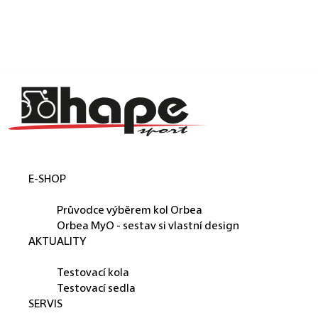
Košík
Přejít na obsah
Zpět
Zpět
C
o
p
o
t
E-SHOP
ř
ORBEA
e
Průvodce výběrem kol Orbea
b
Orbea MyO - sestav si vlastní design
AKTUALITY
u
PŮJČUJEME
j
Testovací kola
e
Testovací sedla
SERVIS
t