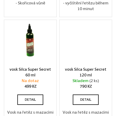
- Skořicová vůně
- vyčištění řetězu během
10 minut
vosk Silca Super Secret
vosk Silca Super Secret
60 ml
120 ml
Na dotaz
Skladem
(2 ks)
499 Kč
790 Kč
DETAIL
DETAIL
Vosk na řetěz s mazacími
Vosk na řetěz s mazacími