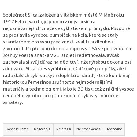
p
o
r
Společnost Silca, založená v italském městě Miláně roku
u
1917 Felice Sacchi, je jednou z nejstarších a
č
nejuznávanějších značek v cyklistickém průmyslu. Původně
u
se proslavila výrobou pumpiček na kola, které se staly
j
standardem pro svou preciznost, kvalitu a dlouhou
e
životnost. Po přesunu do Indianapolis v USA se pod vedením
m
Joshuy Poerta značka v 21. století redefinovala, avšak
e
zachovala si svůj důraz na dědictví, inženýrskou dokonalost
a inovace. Silca dnes vyrábí nejen špičkové pumpičky, ale i
řadu dalších cyklistických doplňků a nářadí, které kombinují
historickou řemeslnou zručnost s nejmodernějšími
materiály a technologiemi, jako je 3D tisk, což z ní činí vysoce
ceněného výrobce pro profesionální cyklisty i náročné
amatéry.
Řazení produktů
Doporučujeme
Nejlevnější
Nejdražší
Nejprodávanější
Abecedně