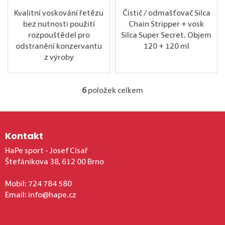
Kvalitní voskování řetězu
Čistič / odmašťovač Silca
bez nutnosti použití
Chain Stripper + vosk
rozpouštědel pro
Silca Super Secret. Objem
odstranění konzervantu
120 + 120 ml
z výroby
6
položek celkem
Ovládací prvky výpis
Zápatí
Kontakt
HaPe sport - Josef Císař
Štefánikova 38, 612 00 Brno
Mobil:
724 784 580
Email:
info@hape.cz