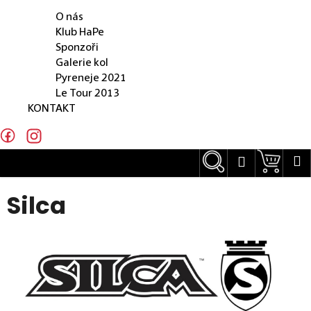
O NÁS
e
O nás
n
Klub HaPe
Sponzoři
a
Galerie kol
j
Pyreneje 2021
Le Tour 2013
í
KONTAKT
t
?
Hledat
Náku
M
Přihlášení
Silca
Hledat
D
o