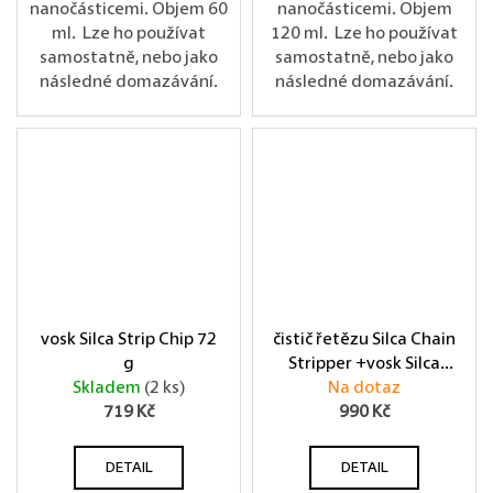
nanočásticemi. Objem 60
nanočásticemi. Objem
ml. Lze ho používat
120 ml. Lze ho používat
samostatně, nebo jako
samostatně, nebo jako
následné domazávání.
následné domazávání.
vosk Silca Strip Chip 72
čistič řetězu Silca Chain
g
Stripper +vosk Silca
Skladem
(2 ks)
Super Secret
Na dotaz
719 Kč
990 Kč
DETAIL
DETAIL