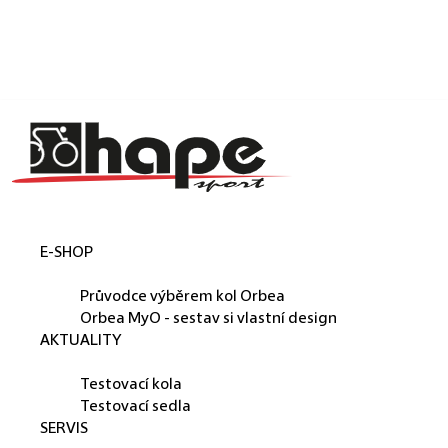
Košík
Přejít na obsah
Zpět
Zpět
C
o
p
o
t
E-SHOP
ř
ORBEA
e
Průvodce výběrem kol Orbea
b
Orbea MyO - sestav si vlastní design
AKTUALITY
u
PŮJČUJEME
j
Testovací kola
e
Testovací sedla
SERVIS
t