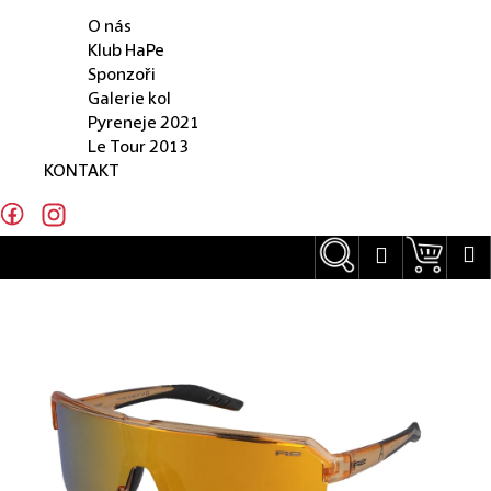
O NÁS
e
O nás
n
Klub HaPe
Sponzoři
a
Galerie kol
j
Pyreneje 2021
Le Tour 2013
í
KONTAKT
t
?
Hledat
Náku
M
Přihlášení
Hledat
D
o