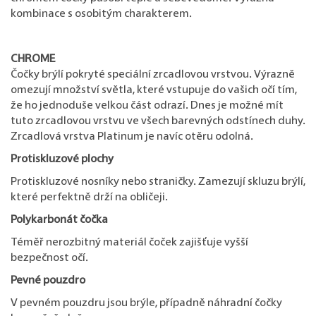
kombinace s osobitým charakterem.
CHROME
Čočky brýlí pokryté speciální zrcadlovou vrstvou. Výrazně
omezují množství světla, které vstupuje do vašich očí tím,
že ho jednoduše velkou část odrazí. Dnes je možné mít
tuto zrcadlovou vrstvu ve všech barevných odstínech duhy.
Zrcadlová vrstva Platinum je navíc otěru odolná.
Protiskluzové plochy
Protiskluzové nosníky nebo straničky. Zamezují skluzu brýlí,
které perfektně drží na obličeji.
Polykarbonát čočka
Téměř nerozbitný materiál čoček zajišťuje vyšší
bezpečnost očí.
Pevné pouzdro
V pevném pouzdru jsou brýle, případně náhradní čočky