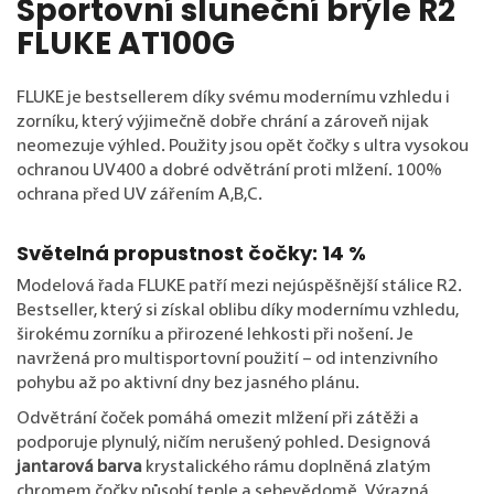
Sportovní sluneční brýle R2
FLUKE AT100G
FLUKE je bestsellerem díky svému modernímu vzhledu i
zorníku, který výjimečně dobře chrání a zároveň nijak
neomezuje výhled. Použity jsou opět čočky s ultra vysokou
ochranou UV400 a dobré odvětrání proti mlžení.
100%
ochrana před UV zářením A,B,C.
Světelná propustnost čočky: 14 %
Modelová řada FLUKE patří mezi nejúspěšnější stálice R2.
Bestseller, který si získal oblibu díky modernímu vzhledu,
širokému zorníku a přirozené lehkosti při nošení. Je
navržená pro multisportovní použití – od intenzivního
pohybu až po aktivní dny bez jasného plánu.
Odvětrání čoček pomáhá omezit mlžení při zátěži a
podporuje plynulý, ničím nerušený pohled. Designová
jantarová barva
krystalického rámu doplněná zlatým
chromem čočky působí teple a sebevědomě. Výrazná