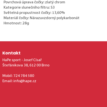
Povrchová úprava čočky: zlatý chrom
Kategorie slunečního filtru: S3
Světelná propustnost čočky: 13,60%
Materiál čočky: Nárazuvzdorný polykarbonát
Hmotnost: 28g
Zápatí
Kontakt
HaPe sport - Josef Císař
Štefánikova 38, 612 00 Brno
Mobil:
724 784 580
Email:
info@hape.cz