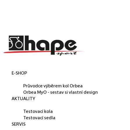
Košík
Přejít na obsah
Zpět
Zpět
C
o
p
o
t
E-SHOP
ř
ORBEA
e
Průvodce výběrem kol Orbea
b
Orbea MyO - sestav si vlastní design
AKTUALITY
u
PŮJČUJEME
j
Testovací kola
e
Testovací sedla
SERVIS
t