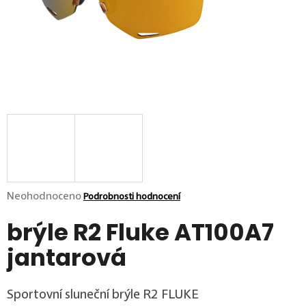
p
o
r
u
č
u
j
e
m
e
Průměrné hodnocení produktu je 0,0 z 5 hvězdiček.
Neohodnoceno
Podrobnosti hodnocení
brýle R2 Fluke AT100A7
jantarová
Sportovní sluneční brýle R2 FLUKE