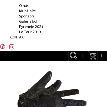
O NÁS
e
O nás
n
Klub HaPe
Sponzoři
a
Galerie kol
j
Pyreneje 2021
Le Tour 2013
í
KONTAKT
t
?
Hledat
Náku
M
Přihlášení
Hledat
D
o