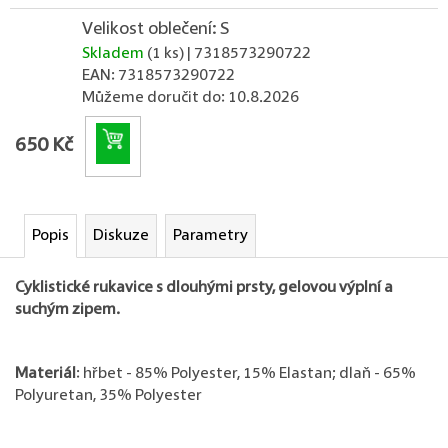
Velikost oblečení: S
Skladem
(1 ks)
| 7318573290722
EAN:
7318573290722
Můžeme doručit do:
10.8.2026
Do košíku
650 Kč
Popis
Diskuze
Parametry
Cyklistické rukavice s dlouhými prsty, gelovou výplní a
suchým zipem.
Materiál
: hřbet - 85% Polyester, 15% Elastan; dlaň - 65%
Polyuretan, 35% Polyester