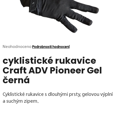
p
o
r
u
č
u
j
e
m
Průměrné hodnocení produktu je 0,0 z 5 hvězdiček.
Neohodnoceno
Podrobnosti hodnocení
e
cyklistické rukavice
Craft ADV Pioneer Gel
černá
Cyklistické rukavice s dlouhými prsty, gelovou výplní
a suchým zipem.