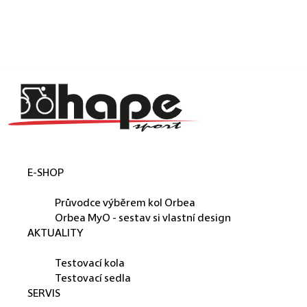
Košík
Přejít na obsah
Zpět
Zpět
C
o
p
o
t
E-SHOP
ř
ORBEA
e
Průvodce výběrem kol Orbea
b
Orbea MyO - sestav si vlastní design
AKTUALITY
u
PŮJČUJEME
j
Testovací kola
e
Testovací sedla
SERVIS
t