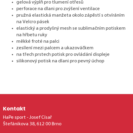
gelová výplň pro tlumení otřesů
perforace na dlani pro zvýšení ventilace
pružná elastická manžeta okolo zápěstí s otvíráním
na Velcro pásek
elastický a prodyšný mesh se sublimačním potiskem
na hřbetu ruky
měkké froté na palci
zesílení mezi palcem a ukazováčkem
na třech prstech potisk pro ovládání displeje
silikonový potisk na dlani pro pevný úchop
Zápatí
Kontakt
HaPe sport - Josef Císař
Štefánikova 38, 612 00 Brno