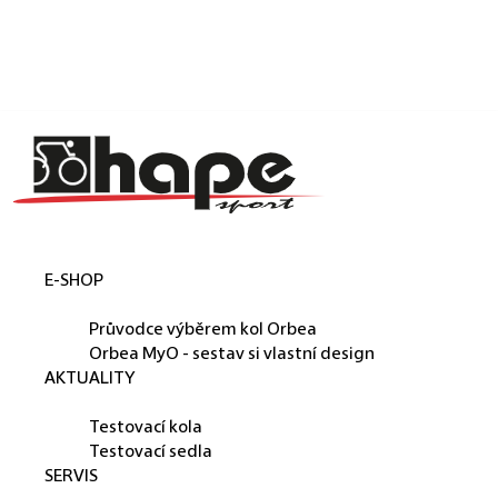
Košík
Přejít na obsah
Zpět
Zpět
C
o
p
o
t
E-SHOP
ř
ORBEA
e
Průvodce výběrem kol Orbea
b
Orbea MyO - sestav si vlastní design
AKTUALITY
u
PŮJČUJEME
j
Testovací kola
e
Testovací sedla
SERVIS
t