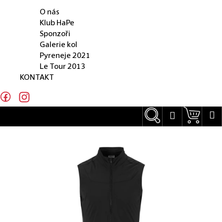
O NÁS
e
O nás
n
Klub HaPe
Sponzoři
a
Galerie kol
j
Pyreneje 2021
Le Tour 2013
í
KONTAKT
t
?
Hledat
Náku
M
Přihlášení
Hledat
D
o