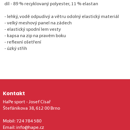
díl - 89 % recyklovaný polyester, 11 % elastan
- lehký, vodě odpudivý a větru odolný elastický materiál
- velký meshový panel na zádech
- elastický spodní lem vesty
- kapsa na zip na pravém boku
- reflexní ošetření
- úzký střih
Zápatí
Kontakt
HaPe sport - Josef Císař
Štefánikova 38, 612 00 Brno
Mobil:
724 784 580
Email:
info@hape.cz