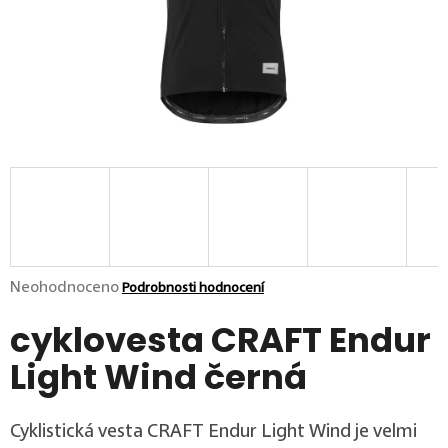
p
o
r
u
č
u
j
e
m
e
Průměrné hodnocení produktu je 0,0 z 5 hvězdiček.
Neohodnoceno
Podrobnosti hodnocení
cyklovesta CRAFT Endur
Light Wind černá
Cyklistická vesta CRAFT Endur Light Wind je velmi