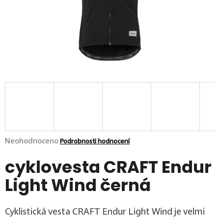
p
o
r
u
č
u
j
e
m
e
Průměrné hodnocení produktu je 0,0 z 5 hvězdiček.
Neohodnoceno
Podrobnosti hodnocení
cyklovesta CRAFT Endur
Light Wind černá
Cyklistická vesta CRAFT Endur Light Wind je velmi