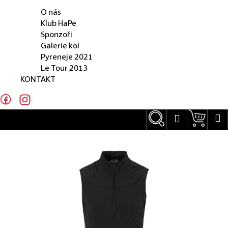
O NÁS
e
O nás
n
Klub HaPe
Sponzoři
a
Galerie kol
j
Pyreneje 2021
Le Tour 2013
í
KONTAKT
t
?
Hledat
Náku
M
Přihlášení
Hledat
D
o