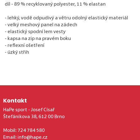
díl - 89 % recyklovaný polyester, 11 % elastan
- lehký, vodě odpudivý a větru odolný elastický materiál
- velký meshový panel na zádech
- elastický spodní lem vesty
- kapsa na zip na pravém boku
- reflexní ošetření
- úzký střih
Zápatí
Kontakt
HaPe sport - Josef Císař
Štefánikova 38, 612 00 Brno
Mobil:
724 784 580
Email:
info@hape.cz