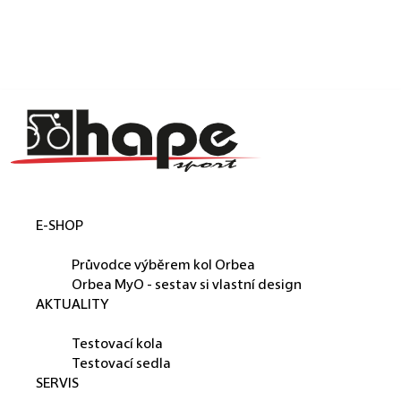
Košík
Přejít na obsah
Zpět
Zpět
C
o
p
o
t
E-SHOP
ř
ORBEA
e
Průvodce výběrem kol Orbea
b
Orbea MyO - sestav si vlastní design
AKTUALITY
u
PŮJČUJEME
j
Testovací kola
e
Testovací sedla
SERVIS
t