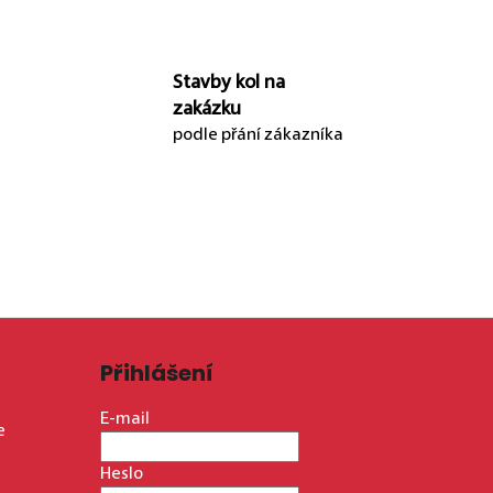
Stavby kol na
zakázku
podle přání zákazníka
Přihlášení
E-mail
e
Heslo