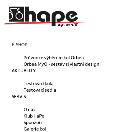
Košík
Přejít na obsah
Zpět
Zpět
do
do
obchodu
obchodu
E-SHOP
ORBEA
Průvodce výběrem kol Orbea
Orbea MyO - sestav si vlastní design
AKTUALITY
PŮJČUJEME
Testovací kola
Testovací sedla
SERVIS
O NÁS
O nás
Klub HaPe
Sponzoři
Galerie kol