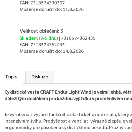
EAN:
7318574330397
Můžeme doručit do:
11.8.2026
Velikost oblečení: S
Skladem (3-5 dnů)
| 7318574362435
EAN:
7318574362435
Můžeme doručit do:
14.8.2026
Popis
Diskuze
Cyklistická vesta CRAFT Endur Light Wind je velmi lehká, vět
důležitým doplňkem pro každou vyjížďku v proměnlivém neb
Je vyrobena z vysoce funkčního elastického materiálu, který za
intenzivním švihu. Prodyšnost a ventilaci výrazně zlepšuje v
ergonomicky přizpůsobená cyklistickému posedu. Pružný spodn