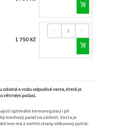
Do košíku
1 750 Kč
Do košíku
ru odolná a vodu odpudivá vesta, která je
o větrném počasí.
jistí optimální termoregulaci i při
elký meshový panel na zádech. Vesta je
í lem má z vnitřní strany silikonový potisk.