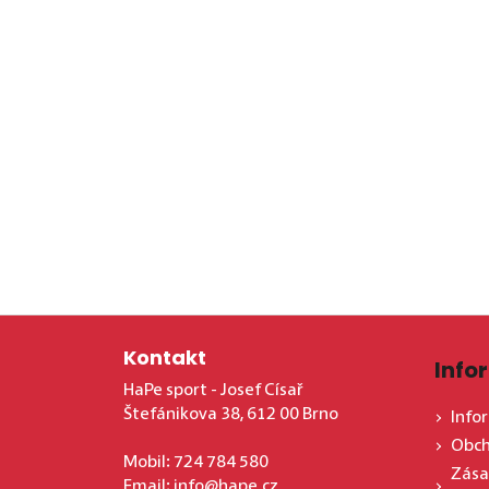
Zápatí
Kontakt
Info
HaPe sport - Josef Císař
Štefánikova 38, 612 00 Brno
Info
Obch
Mobil:
724 784 580
Zása
Email:
info@hape.cz