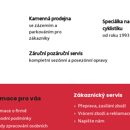
Kamenná prodejna
Speciálka na
se zázemím a
cyklistiku
parkováním pro
od roku 1993
zákazníky
Záruční pozáruční servis
kompletní sezónní a posezónní opravy
Zákaznický servis
rmace pro vás
Přeprava, zasílání zboží
rmace o firmě
Vrácení zboží a reklamac
odní podmínky
Napište nám
dy zpracování osobních