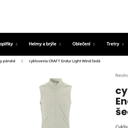
oplňky
Helmy a brýle
Oblečení
Tretry
y pánské
cyklovesta CRAFT Endur Light Wind šedá
Průměr
Neoh
cy
En
še
Cykli