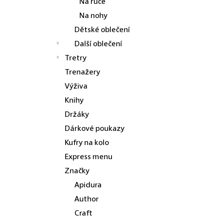
Na ruce
Na nohy
Dětské oblečení
Další oblečení
Tretry
Trenažery
Výživa
Knihy
Držáky
Dárkové poukazy
Kufry na kolo
Express menu
Značky
Apidura
Author
Craft