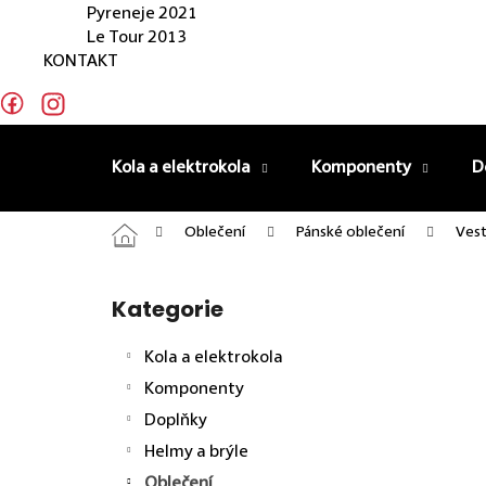
Pyreneje 2021
Le Tour 2013
KONTAKT
Kola a elektrokola
Komponenty
D
Domů
Oblečení
Pánské oblečení
Vest
Postranní panel
Kategorie
Přeskočit kategorie
Kola a elektrokola
Komponenty
Doplňky
Helmy a brýle
Oblečení