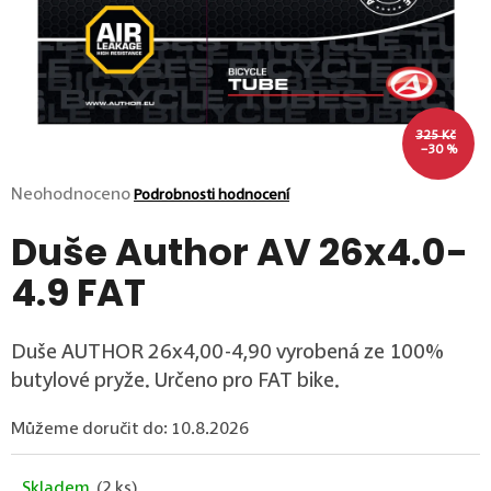
p
o
r
u
č
u
325 Kč
j
–30 %
e
m
Průměrné hodnocení produktu je 0,0 z 5 hvězdiček.
Neohodnoceno
Podrobnosti hodnocení
e
Duše Author AV 26x4.0-
4.9 FAT
Duše AUTHOR 26x4,00-4,90 vyrobená ze 100%
butylové pryže. Určeno pro FAT bike.
Můžeme doručit do:
10.8.2026
Skladem
(2 ks)