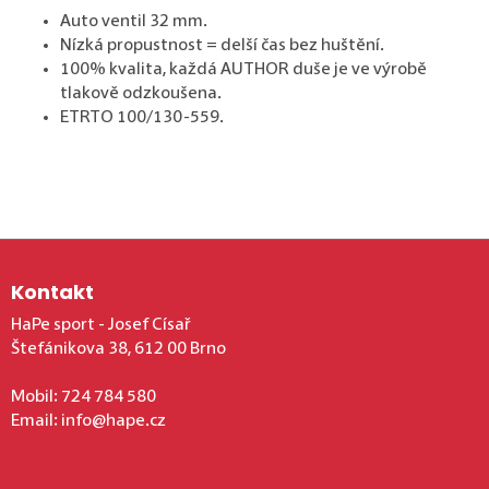
Auto ventil 32 mm.
Nízká propustnost = delší čas bez huštění.
100% kvalita, každá AUTHOR duše je ve výrobě
tlakově odzkoušena.
ETRTO 100/130-559.
Zápatí
Kontakt
HaPe sport - Josef Císař
Štefánikova 38, 612 00 Brno
Mobil:
724 784 580
Email:
info@hape.cz