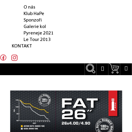
O NÁS
e
O nás
n
Klub HaPe
Sponzoři
a
Galerie kol
j
Pyreneje 2021
Le Tour 2013
í
KONTAKT
t
?
Hledat
Náku
M
Přihlášení
Hledat
D
o