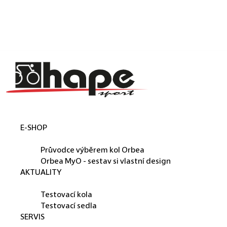
Košík
Přejít na obsah
Zpět
Zpět
C
o
p
o
t
E-SHOP
ř
ORBEA
e
Průvodce výběrem kol Orbea
b
Orbea MyO - sestav si vlastní design
AKTUALITY
u
PŮJČUJEME
j
Testovací kola
e
Testovací sedla
SERVIS
t