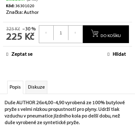
Kód:
36301020
Značka:
Author
325 Kč
–30 %
225 Kč
DO KOŠÍKU
Měrná cena:
Zeptat se
Hlídat
Popis
Diskuze
Duše AUTHOR 26x4,00-4,90 vyrobená ze 100% butylové
pryže s velmi nízkou propustností pro plyny. Udrží tlak
vzduchu v pneumatice jízdního kola po delší dobu, než
duše vyrobené ze syntetické pryže.