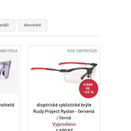
nější
Abecedně
586573914
Kód:
5407033126
4 590
Kč
–65 %
nshield
dioptrické cyklistické brýle
á
Rudy Project Rydon - červená
/ černá
Vyprodáno