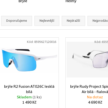
Brýle
Helmy
Řazení produktů
Doporučujeme
Nejlevnější
Nejdražší
Nejprodáva
Výpis produktů
Kód:
8595627120016
Kód:
655
brýle R2 Fusion AT026C lesklá
brýle Rudy Project Spi
bílá
Air bílá - fialov
Skladem
(1 ks)
Na dotaz
1 490 Kč
4 690 Kč