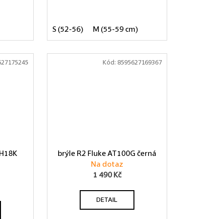
S (52-56)
M (55-59 cm)
627175245
Kód:
8595627169367
TH18K
brýle R2 Fluke AT100G černá
Na dotaz
1 490 Kč
DETAIL