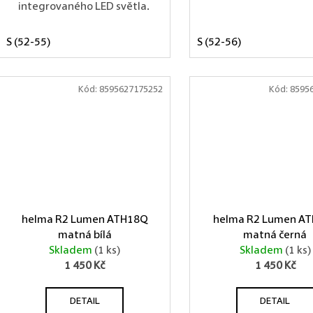
integrovaného LED světla.
S (52-55)
S (52-56)
Kód:
8595627175252
Kód:
8595
helma R2 Lumen ATH18Q
helma R2 Lumen A
matná bílá
matná černá
Skladem
(1 ks)
Skladem
(1 ks)
1 450 Kč
1 450 Kč
DETAIL
DETAIL