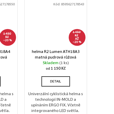
627178550
Kód:
8595627178543
1 450
1 450
Kč
Kč
AŽ
–20 %
–20 %
H18A4
helma R2 Lumen ATH18A3
žová
matná pudrová růžová
Skladem
(1 ks)
1 150 Kč
od
DETAIL
 helma s
Univerzální cyklistická helma s
LD a
technologií IN-MOLD a
Včetně
upínáním ERGO FIX. Včetně
větla.
integrovaného LED světla.