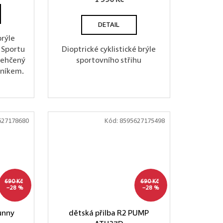
1 590 Kč
DETAIL
brýle
y Sportu
Dioptrické cyklistické brýle
lehčený
sportovního střihu
rníkem.
627178680
Kód:
8595627175498
690 Kč
690 Kč
–28 %
–28 %
unny
dětská přilba R2 PUMP