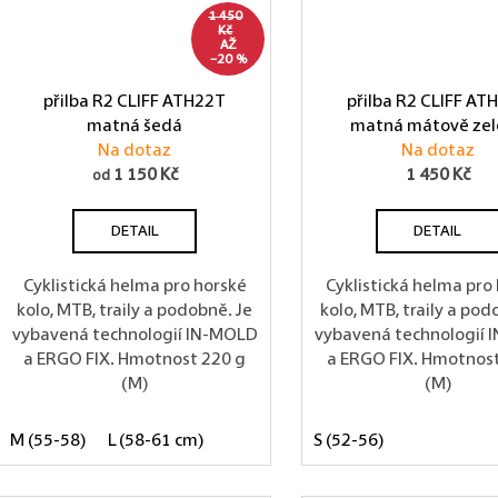
1 450
Kč
AŽ
–20 %
přilba R2 CLIFF ATH22T
přilba R2 CLIFF AT
matná šedá
matná mátově ze
Na dotaz
Na dotaz
1 150 Kč
1 450 Kč
od
DETAIL
DETAIL
Cyklistická helma pro horské
Cyklistická helma pro
kolo, MTB, traily a podobně. Je
kolo, MTB, traily a pod
vybavená technologií IN-MOLD
vybavená technologií
a ERGO FIX. Hmotnost 220 g
a ERGO FIX. Hmotnost
(M)
(M)
M (55-58)
L (58-61 cm)
S (52-56)