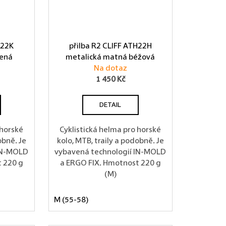
H22K
přilba R2 CLIFF ATH22H
lená
metalická matná béžová
Na dotaz
1 450 Kč
DETAIL
 horské
Cyklistická helma pro horské
obně. Je
kolo, MTB, traily a podobně. Je
 IN-MOLD
vybavená technologií IN-MOLD
 220 g
a ERGO FIX. Hmotnost 220 g
(M)
M (55-58)