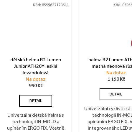
Kód:
8595627178611
Kód:
8595
dětská helma R2 Lumen
helma R2 Lumen AT
Junior ATH20Y lesklá
matná neonová rů
levandulová
Na dotaz
Na dotaz
1 150 Kč
990 Kč
DETAIL
DETAIL
Univerzální cyklistická
Univerzální dětská helma s
technologií IN-MO
technologií IN-MOLD a
upínáním ERGO FIX. 
upínáním ERGO FIX. Včetně
integrovaného LED s