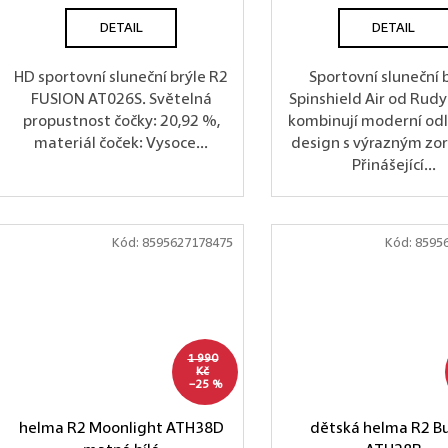
DETAIL
DETAIL
HD sportovní sluneční brýle R2
Sportovní sluneční 
FUSION AT026S. Světelná
Spinshield Air od Rud
propustnost čočky: 20,92 %,
kombinují moderní od
materiál čoček: Vysoce...
design s výrazným zo
Přinášející...
Kód:
8595627178475
Kód:
8595
1 990
Kč
–25 %
helma R2 Moonlight ATH38D
dětská helma R2 B