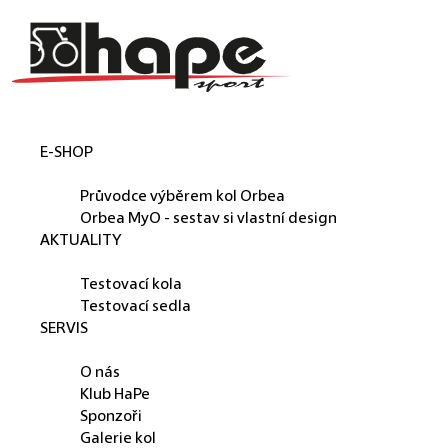
Košík
Přejít na obsah
Zpět
Zpět
do
do
obchodu
obchodu
E-SHOP
ORBEA
Průvodce výběrem kol Orbea
Orbea MyO - sestav si vlastní design
AKTUALITY
PŮJČUJEME
Testovací kola
Testovací sedla
SERVIS
O NÁS
O nás
Klub HaPe
Sponzoři
Galerie kol