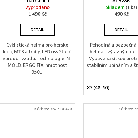
matná bílá
ATH28R
Vyprodáno
Skladem
(1 ks)
1 490 Kč
490 Kč
DETAIL
DETAIL
Cyklistická helma pro horské
Pohodlná a bezpečná
kolo, MTB a traily. LED osvětlení
helma s výrazným de
vpředu i vzadu. Technologie IN-
Vybavena síťkou proti
MOLD, ERGO FIX, hmotnost
stabilním upínáním a št
350...
XS (48-50)
Kód:
8595627178420
Kód:
8595