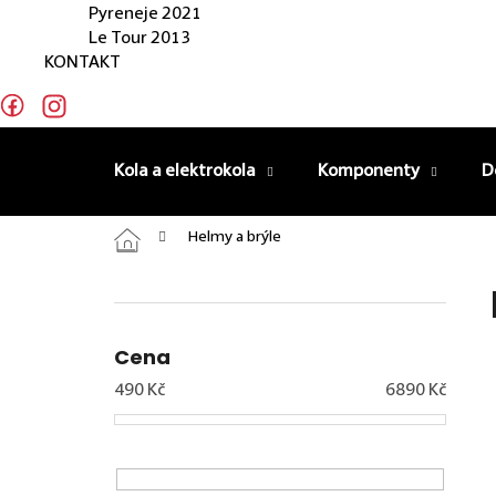
Pyreneje 2021
Le Tour 2013
KONTAKT
Kola a elektrokola
Komponenty
D
Domů
Helmy a brýle
Postranní panel
Cena
490
Kč
6890
Kč