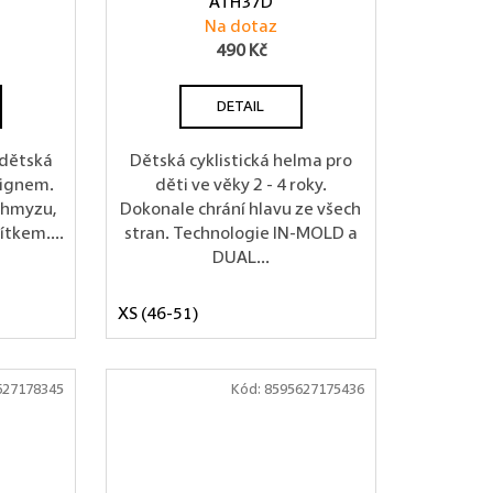
ATH37D
Na dotaz
490 Kč
DETAIL
 dětská
Dětská cyklistická helma pro
signem.
děti ve věky 2 - 4 roky.
 hmyzu,
Dokonale chrání hlavu ze všech
ítkem....
stran. Technologie IN-MOLD a
DUAL...
XS (46-51)
627178345
Kód:
8595627175436