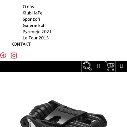
O NÁS
e
O nás
n
Klub HaPe
Sponzoři
a
Galerie kol
j
Pyreneje 2021
Le Tour 2013
í
KONTAKT
t
?
Hledat
Náku
M
Přihlášení
Hledat
D
o