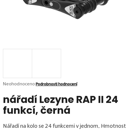
p
o
r
u
č
u
j
e
m
e
Průměrné hodnocení produktu je 0,0 z 5 hvězdiček.
Neohodnoceno
Podrobnosti hodnocení
nářadí Lezyne RAP II 24
funkcí, černá
Nářadí na kolo se 24 funkcemi v jednom. Hmotnost