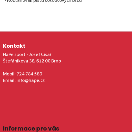
- Roztahovák pístů kotoučových brzd
Zápatí
Kontakt
HaPe sport - Josef Císař
Štefánikova 38, 612 00 Brno
Mobil:
724 784 580
Email:
info@hape.cz
Informace pro vás