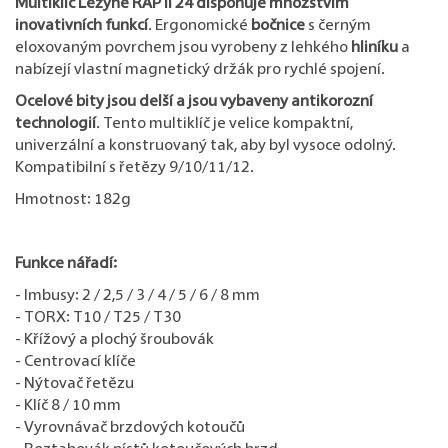
Multiklíč Lezyne RAP II 24 disponuje množstvím
inovativních funkcí
. Ergonomické
bočnice
s černým
eloxovaným povrchem jsou vyrobeny z lehkého
hliníku
a
nabízejí vlastní magnetický držák pro rychlé spojení.
Ocelové bity jsou delší a jsou vybaveny antikorozní
technologií
. Tento multiklíč je velice kompaktní,
univerzální a konstruovaný tak, aby byl vysoce odolný.
Kompatibilní s řetězy 9/10/11/12.
Hmotnost: 182g
Funkce nářadí:
- Imbusy: 2 / 2,5 / 3 / 4 / 5 / 6 / 8 mm
- TORX: T10 / T25 / T30
- Křížový a plochý šroubovák
- Centrovací klíče
- Nýtovač řetězu
- Klíč 8 / 10 mm
- Vyrovnávač brzdových kotoučů