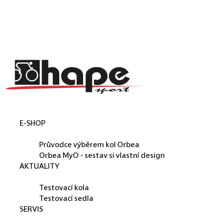
Košík
Přejít na obsah
Zpět
Zpět
C
o
p
o
t
E-SHOP
ř
ORBEA
e
Průvodce výběrem kol Orbea
b
Orbea MyO - sestav si vlastní design
AKTUALITY
u
PŮJČUJEME
j
Testovací kola
e
Testovací sedla
SERVIS
t