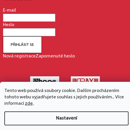
E-mail
Heslo
PŘIHLÁSIT SE
Nová registrace
Zapomenuté heslo
Tento web používá soubory cookie. Dalším procházením
tohoto webu vyjadřujete souhlas s jejich používáním.. Více
informací
zde
.
Vytvořil Shoptet
Copyright 2026
hape.cz
. Všechna práva vyhrazena.
Nastavení