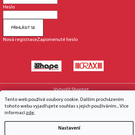
Heslo
PŘIHLÁSIT SE
Nová registrace
Zapomenuté heslo
Vytvořil Shoptet
Copyright 2026
hape.cz
. Všechna práva vyhrazena.
Tento web používá soubory cookie. Dalším procházením
tohoto webu vyjadřujete souhlas s jejich používáním.. Více
informací
zde
.
Nastavení