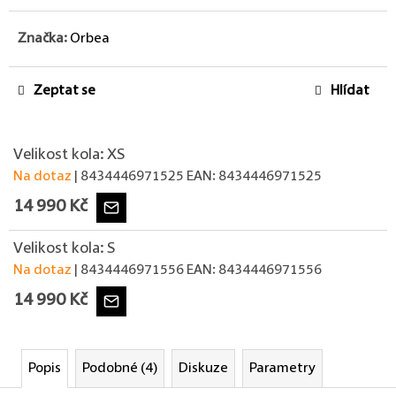
Značka:
Orbea
Zeptat se
Hlídat
Velikost kola: XS
Na dotaz
| 8434446971525
EAN:
8434446971525
14 990 Kč
Velikost kola: S
Na dotaz
| 8434446971556
EAN:
8434446971556
14 990 Kč
Popis
Podobné (4)
Diskuze
Parametry