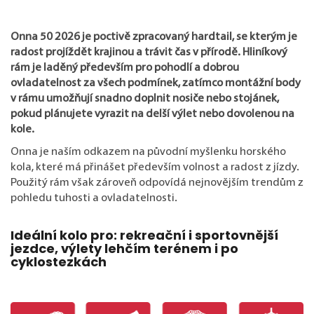
Onna 50 2026 je poctivě zpracovaný hardtail, se kterým je
radost projíždět krajinou a trávit čas v přírodě. Hliníkový
rám je laděný především pro pohodlí a dobrou
ovladatelnost za všech podmínek, zatímco montážní body
v rámu umožňují snadno doplnit nosiče nebo stojánek,
pokud plánujete vyrazit na delší výlet nebo dovolenou na
kole.
Onna je naším odkazem na původní myšlenku horského
kola, které má přinášet především volnost a radost z jízdy.
Použitý rám však zároveň odpovídá nejnovějším trendům z
pohledu tuhosti a ovladatelnosti.
Ideální kolo pro: rekreační i sportovnější
jezdce, výlety lehčím terénem i po
cyklostezkách