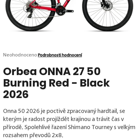
p
o
r
u
č
u
j
e
m
Průměrné hodnocení produktu je 0,0 z 5 hvězdiček.
Neohodnoceno
Podrobnosti hodnocení
e
Orbea ONNA 27 50
Burning Red - Black
2026
Onna 50 2026 je poctivě zpracovaný hardtail, se
kterým je radost projíždět krajinou a trávit čas v
přírodě. Spolehlivé řazení Shimano Tourney s velkým
rozsahem převodů 2x8.