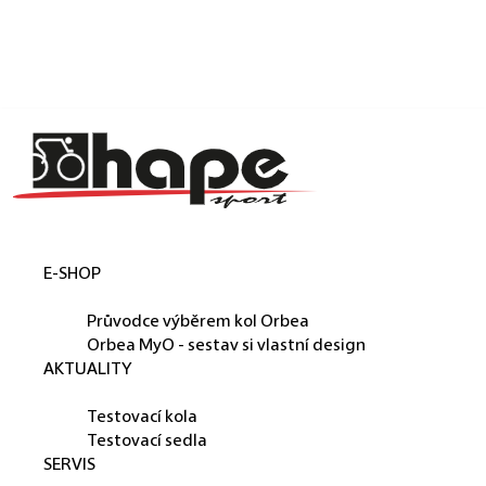
Košík
Přejít na obsah
Zpět
Zpět
C
o
p
o
t
E-SHOP
ř
ORBEA
e
Průvodce výběrem kol Orbea
b
Orbea MyO - sestav si vlastní design
AKTUALITY
u
PŮJČUJEME
j
Testovací kola
e
Testovací sedla
SERVIS
t