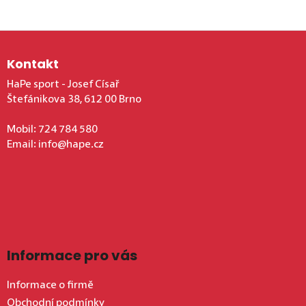
Zápatí
Kontakt
HaPe sport - Josef Císař
Štefánikova 38, 612 00 Brno
Mobil:
724 784 580
Email:
info@hape.cz
Informace pro vás
Informace o firmě
Obchodní podmínky