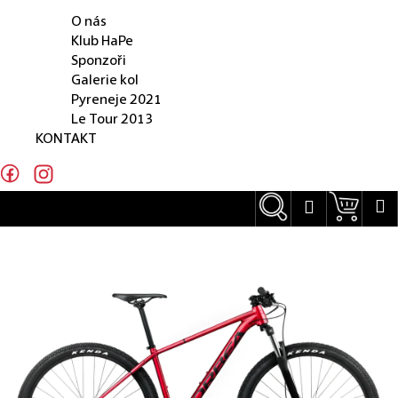
O NÁS
e
O nás
n
Klub HaPe
Sponzoři
a
Galerie kol
j
Pyreneje 2021
Le Tour 2013
í
KONTAKT
t
?
Hledat
Náku
M
Přihlášení
Hledat
D
o