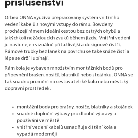
příslušenství
Orbea ONNA využívá přepracovaný systém vnitřního
vedení kabelů s novými vstupy do rámu. Bowdeny
procházejí rámem ideální cestou bez ostrých ohybů a
jakýchkoli nežádoucích zvuků během jízdy. Vnitřní vedení
je navíc nejen vizuálně přitažlivější a designově čistší.
Rámové trubky bez lanek na povrchu se také snáze čistí a
lépe se drží i upínají.
Rám kola je vybaven množstvím montážních bodů pro
připevnění brašen, nosičů, blatníků nebo stojánku. ONNA se
tak snadno promění na cestovatelské kolo nebo městský
dopravní prostředek.
montážní body pro brašny, nosiče, blatníky a stojánek
snadné doplnění výbavy pro dlouhé výpravy a
používání ve městě
vnitřní vedení kabelů usnadňuje čištění kola a
vypadá moderněji