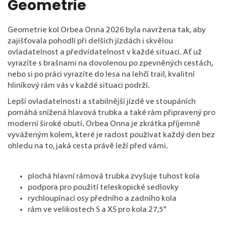
Geometrie
Geometrie kol Orbea Onna 2026 byla navržena tak, aby
zajišťovala pohodlí při delších jízdách i skvělou
ovladatelnost a předvídatelnost v každé situaci. Ať už
vyrazíte s brašnami na dovolenou po zpevněných cestách,
nebo si po práci vyrazíte do lesa na lehčí trail, kvalitní
hliníkový rám vás v každé situaci podrží.
Lepší ovladatelnosti a stabilnější jízdě ve stoupáních
pomáhá snížená hlavová trubka a také rám připravený pro
moderní široké obutí. Orbea Onna je zkrátka příjemně
vyváženým kolem, které je radost používat každý den bez
ohledu na to, jaká cesta právě leží před vámi.
plochá hlavní rámová trubka zvyšuje tuhost kola
podpora pro použití teleskopické sedlovky
rychloupínací osy předního a zadního kola
rám ve velikostech S a XS pro kola 27,5"