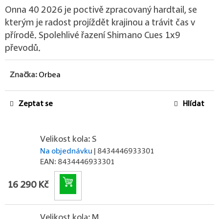
Onna 40 2026 je poctivě zpracovaný hardtail, se
kterým je radost projíždět krajinou a trávit čas v
přírodě. Spolehlivé řazení Shimano Cues 1x9
převodů.
Značka:
Orbea
Zeptat se
Hlídat
Velikost kola: S
Na objednávku
| 8434446933301
EAN:
8434446933301
Do košíku
16 290 Kč
Velikost kola: M