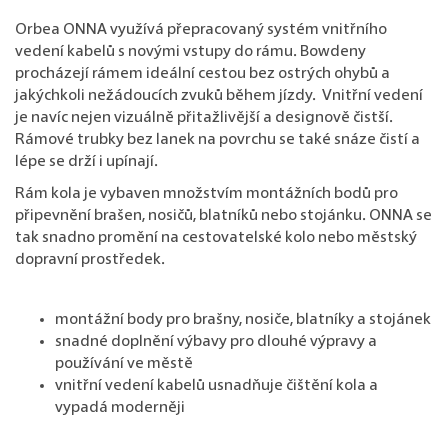
Orbea ONNA využívá přepracovaný systém vnitřního
vedení kabelů s novými vstupy do rámu. Bowdeny
procházejí rámem ideální cestou bez ostrých ohybů a
jakýchkoli nežádoucích zvuků během jízdy. Vnitřní vedení
je navíc nejen vizuálně přitažlivější a designově čistší.
Rámové trubky bez lanek na povrchu se také snáze čistí a
lépe se drží i upínají.
Rám kola je vybaven množstvím montážních bodů pro
připevnění brašen, nosičů, blatníků nebo stojánku. ONNA se
tak snadno promění na cestovatelské kolo nebo městský
dopravní prostředek.
montážní body pro brašny, nosiče, blatníky a stojánek
snadné doplnění výbavy pro dlouhé výpravy a
používání ve městě
vnitřní vedení kabelů usnadňuje čištění kola a
vypadá moderněji