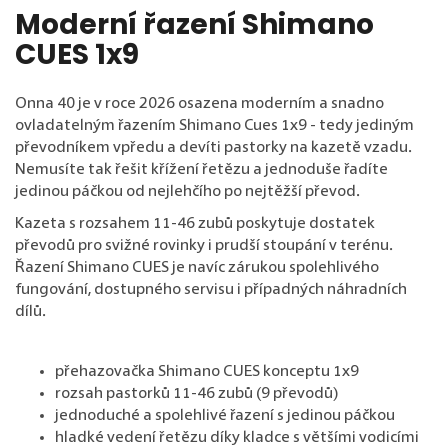
Moderní řazení Shimano
CUES 1x9
Onna 40 je v roce 2026 osazena moderním a snadno
ovladatelným řazením Shimano Cues 1x9 - tedy jediným
převodníkem vpředu a devíti pastorky na kazetě vzadu.
Nemusíte tak řešit křížení řetězu a jednoduše řadíte
jedinou páčkou od nejlehčího po nejtěžší převod.
Kazeta s rozsahem 11-46 zubů poskytuje dostatek
převodů pro svižné rovinky i prudší stoupání v terénu.
Řazení Shimano CUES je navíc zárukou spolehlivého
fungování, dostupného servisu i případných náhradních
dílů.
přehazovačka Shimano CUES konceptu 1x9
rozsah pastorků 11-46 zubů (9 převodů)
jednoduché a spolehlivé řazení s jedinou páčkou
hladké vedení řetězu díky kladce s většími vodicími