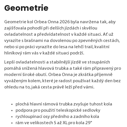
Geometrie
Geometrie kol Orbea Onna 2026 byla navržena tak, aby
zajišťovala pohodlí při delších jízdách i skvělou
ovladatelnost a předvídatelnost v každé situaci. Ať už
vyrazíte s brašnami na dovolenou po zpevněných cestách,
nebo si po práci vyrazíte do lesa na lehčí trail, kvalitní
hliníkový rám vás v každé situaci podrží.
Lepší ovladatelnosti a stabilnější jízdě ve stoupáních
pomáhá snížená hlavová trubka a také rám připravený pro
moderní široké obutí. Orbea Onna je zkrátka příjemně
vyváženým kolem, které je radost používat každý den bez
ohledu na to, jaká cesta právě leží před vámi.
plochá hlavní rámová trubka zvyšuje tuhost kola
podpora pro použití teleskopické sedlovky
rychloupínací osy předního a zadního kola
rám ve velikostech S až XL pro kola 29"