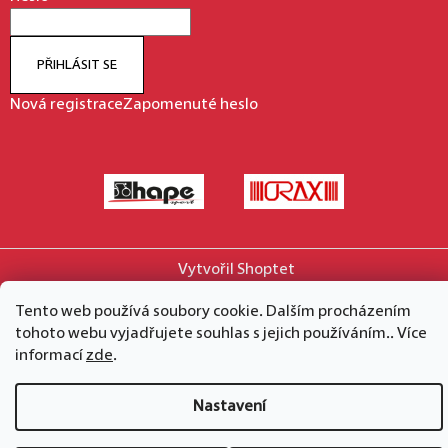
PŘIHLÁSIT SE
Nová registrace
Zapomenuté heslo
Vytvořil Shoptet
Copyright 2026
hape.cz
. Všechna práva vyhrazena.
Tento web používá soubory cookie. Dalším procházením
tohoto webu vyjadřujete souhlas s jejich používáním.. Více
informací
zde
.
Nastavení