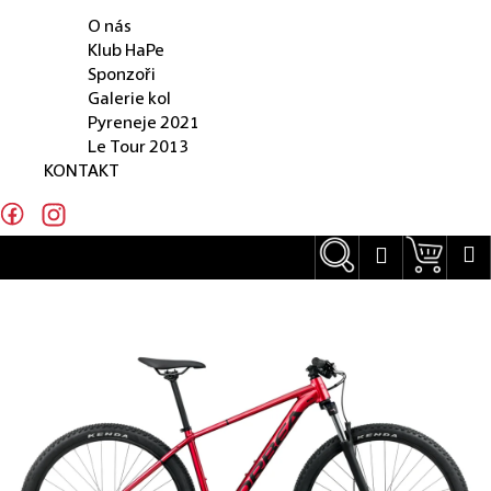
O NÁS
e
O nás
n
Klub HaPe
Sponzoři
a
Galerie kol
j
Pyreneje 2021
Le Tour 2013
í
KONTAKT
t
?
Hledat
Náku
M
Přihlášení
Hledat
D
o