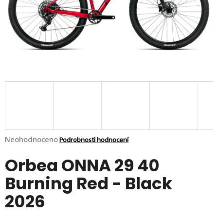
p
o
r
u
č
u
j
e
m
e
Průměrné hodnocení produktu je 0,0 z 5 hvězdiček.
Neohodnoceno
Podrobnosti hodnocení
Orbea ONNA 29 40
Burning Red - Black
2026