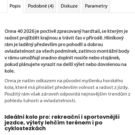
Popis
Podobné (4)
Diskuze
Parametry
Onna 40 2026 je poctivě zpracovaný hardtail, se kterým je
radost projíždět krajinou a trávit čas v přírodě. Hliníkový
rám je laděný především pro pohodlí a dobrou
ovladatelnost za všech podmínek, zatímco montážní body
v rámu umožňují snadno doplnit nosiče nebo stojánek,
pokud plánujete vyrazit na delší výlet nebo dovolenou na
kole.
Onna je naším odkazem na původní myšlenku horského
kola, které má přinášet především volnost a radost z jízdy.
Použitý rám však zároveň odpovídá nejnovějším trendům z
pohledu tuhosti a ovladatelnosti.
Ideální kolo pro: rekreační i sportovnější
jezdce, výlety lehčím terénem i po
cyklostezkách