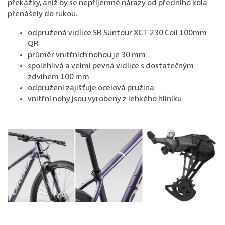
překážky, aniž by se nepříjemné nárazy od předního kola
přenášely do rukou.
odpružená vidlice SR Suntour XCT 230 Coil 100mm
QR
průměr vnitřních nohou je 30 mm
spolehlivá a velmi pevná vidlice s dostatečným
zdvihem 100 mm
odpružení zajišťuje ocelová pružina
vnitřní nohy jsou vyrobeny z lehkého hliníku