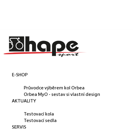
Košík
Přejít na obsah
Zpět
Zpět
C
o
p
o
t
E-SHOP
ř
ORBEA
e
Průvodce výběrem kol Orbea
b
Orbea MyO - sestav si vlastní design
AKTUALITY
u
PŮJČUJEME
j
Testovací kola
e
Testovací sedla
SERVIS
t