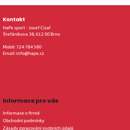
Zápatí
Kontakt
HaPe sport - Josef Císař
Štefánikova 38, 612 00 Brno
Mobil:
724 784 580
Email:
info@hape.cz
Informace pro vás
Informace o firmě
Obchodní podmínky
Zásady zpracování osobních údajů