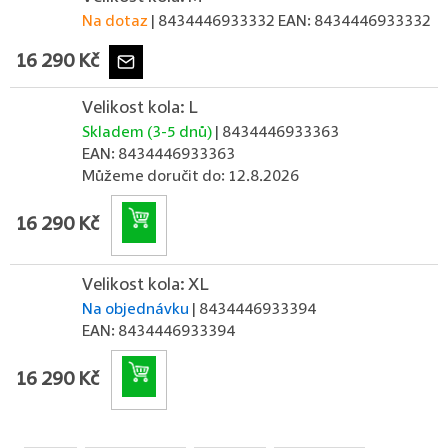
Na dotaz
| 8434446933332
EAN:
8434446933332
16 290 Kč
Velikost kola: L
Skladem (3-5 dnů)
| 8434446933363
EAN:
8434446933363
Můžeme doručit do:
12.8.2026
Do košíku
16 290 Kč
Velikost kola: XL
Na objednávku
| 8434446933394
EAN:
8434446933394
Do košíku
16 290 Kč