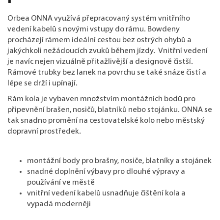
Orbea ONNA využívá přepracovaný systém vnitřního
vedení kabelů s novými vstupy do rámu. Bowdeny
procházejí rámem ideální cestou bez ostrých ohybů a
jakýchkoli nežádoucích zvuků během jízdy. Vnitřní vedení
je navíc nejen vizuálně přitažlivější a designově čistší.
Rámové trubky bez lanek na povrchu se také snáze čistí a
lépe se drží i upínají.
Rám kola je vybaven množstvím montážních bodů pro
připevnění brašen, nosičů, blatníků nebo stojánku. ONNA se
tak snadno promění na cestovatelské kolo nebo městský
dopravní prostředek.
montážní body pro brašny, nosiče, blatníky a stojánek
snadné doplnění výbavy pro dlouhé výpravy a
používání ve městě
vnitřní vedení kabelů usnadňuje čištění kola a
vypadá moderněji