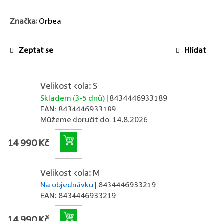
Značka:
Orbea
Zeptat se
Hlídat
Velikost kola: S
Skladem (3-5 dnů)
| 8434446933189
EAN:
8434446933189
Můžeme doručit do:
14.8.2026
Do košíku
14 990 Kč
Velikost kola: M
Na objednávku
| 8434446933219
EAN:
8434446933219
Do košíku
14 990 Kč