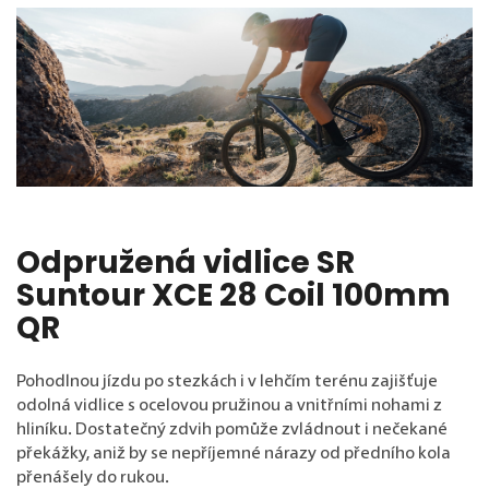
Odpružená vidlice SR
Suntour XCE 28 Coil 100mm
QR
Pohodlnou jízdu po stezkách i v lehčím terénu zajišťuje
odolná vidlice s ocelovou pružinou a vnitřními nohami z
hliníku. Dostatečný zdvih pomůže zvládnout i nečekané
překážky, aniž by se nepříjemné nárazy od předního kola
přenášely do rukou.