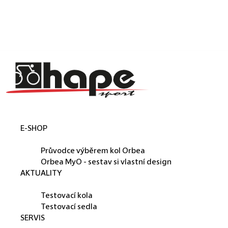
Košík
Přejít na obsah
Zpět
Zpět
C
o
p
o
t
E-SHOP
ř
ORBEA
e
Průvodce výběrem kol Orbea
b
Orbea MyO - sestav si vlastní design
AKTUALITY
u
PŮJČUJEME
j
Testovací kola
e
Testovací sedla
SERVIS
t