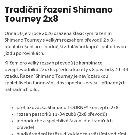
Tradiční řazení Shimano
Tourney 2x8
Onna 50 je v roce 2026 osazena klasickým řazením
Shimano Tourney s velkým rozsahem převodů 2 x 8 -
ideální řešení pro snadnější zdolávání kopců i pohodovou
jízdu po rovinkách.
Klíčem pro velký rozsah převodů je kombinace
dvojpřevodníku 22x36 vpředu a kazety s 8 pastorky 11-34
vzadu. Řazení Shimano Tourney je navíc zárukou
spolehlivého fungování, dostupného servisu i případných
náhradních dílů.
přehazovačka Shimano TOURNEY konceptu 2x8
rozsah pastorků 11-34 zubů (2x8 převodů)
jednoduché a spolehlivé řazení dle tradičních
pravidel
hladké vedení řetězu díky kladce s většími vodicími