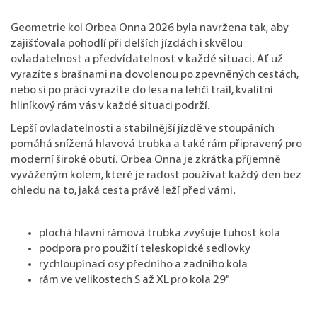
Geometrie kol Orbea Onna 2026 byla navržena tak, aby
zajišťovala pohodlí při delších jízdách i skvělou
ovladatelnost a předvídatelnost v každé situaci. Ať už
vyrazíte s brašnami na dovolenou po zpevněných cestách,
nebo si po práci vyrazíte do lesa na lehčí trail, kvalitní
hliníkový rám vás v každé situaci podrží.
Lepší ovladatelnosti a stabilnější jízdě ve stoupáních
pomáhá snížená hlavová trubka a také rám připravený pro
moderní široké obutí. Orbea Onna je zkrátka příjemně
vyváženým kolem, které je radost používat každý den bez
ohledu na to, jaká cesta právě leží před vámi.
plochá hlavní rámová trubka zvyšuje tuhost kola
podpora pro použití teleskopické sedlovky
rychloupínací osy předního a zadního kola
rám ve velikostech S až XL pro kola 29"