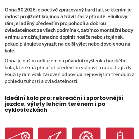
Onna 50 2026 je poctivě zpracovaný hardtail, se kterým je
radost projíždět krajinou a trávit čas v přírodě. Hliníkový
rám je laděný především pro pohodlí a dobrou
ovladatelnost za všech podmínek, zatímco montážní body
v rámu umožňují snadno doplnit nosiče nebo stojánek,
pokud plánujete vyrazit na delší výlet nebo dovolenou na
kole.
Onna je naším odkazem na původní myšlenku horského
kola, které má přinášet především volnost a radost z jízdy.
Použitý rám však zároveň odpovídá nejnovějším trendům z
pohledu tuhosti a ovladatelnosti.
Ideální kolo pro: rekreační i sportovnější
jezdce, výlety lehčím terénem i po
cyklostezkách