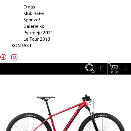
O NÁS
e
O nás
n
Klub HaPe
Sponzoři
a
Galerie kol
j
Pyreneje 2021
Le Tour 2013
í
KONTAKT
t
?
Hledat
Náku
M
Přihlášení
Hledat
D
o