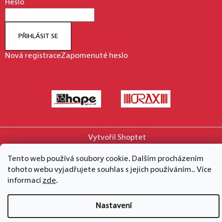
Heslo
PŘIHLÁSIT SE
Nová registrace
Zapomenuté heslo
Vytvořil Shoptet
Copyright 2026
hape.cz
. Všechna práva vyhrazena.
Tento web používá soubory cookie. Dalším procházením
tohoto webu vyjadřujete souhlas s jejich používáním.. Více
informací
zde
.
Nastavení