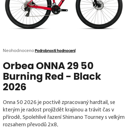
p
o
r
u
č
u
j
e
m
Průměrné hodnocení produktu je 0,0 z 5 hvězdiček.
Neohodnoceno
Podrobnosti hodnocení
e
Orbea ONNA 29 50
Burning Red - Black
2026
Onna 50 2026 je poctivě zpracovaný hardtail, se
kterým je radost projíždět krajinou a trávit čas v
přírodě. Spolehlivé řazení Shimano Tourney s velkým
rozsahem převodů 2x8.