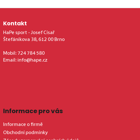
Zápatí
Kontakt
HaPe sport - Josef Císař
Štefánikova 38, 612 00 Brno
Mobil:
724 784 580
Email:
info@hape.cz
Informace pro vás
Informace o firmě
Obchodní podmínky