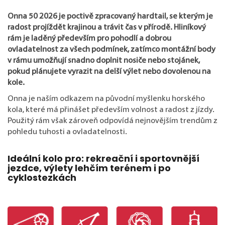
Onna 50 2026 je poctivě zpracovaný hardtail, se kterým je
radost projíždět krajinou a trávit čas v přírodě. Hliníkový
rám je laděný především pro pohodlí a dobrou
ovladatelnost za všech podmínek, zatímco montážní body
v rámu umožňují snadno doplnit nosiče nebo stojánek,
pokud plánujete vyrazit na delší výlet nebo dovolenou na
kole.
Onna je naším odkazem na původní myšlenku horského
kola, které má přinášet především volnost a radost z jízdy.
Použitý rám však zároveň odpovídá nejnovějším trendům z
pohledu tuhosti a ovladatelnosti.
Ideální kolo pro: rekreační i sportovnější
jezdce, výlety lehčím terénem i po
cyklostezkách