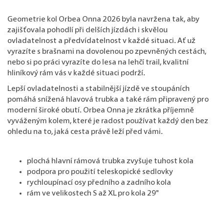
Geometrie kol Orbea Onna 2026 byla navržena tak, aby
zajišťovala pohodlí při delších jízdách i skvělou
ovladatelnost a předvídatelnost v každé situaci. Ať už
vyrazíte s brašnami na dovolenou po zpevněných cestách,
nebo si po práci vyrazíte do lesa na lehčí trail, kvalitní
hliníkový rám vás v každé situaci podrží.
Lepší ovladatelnosti a stabilnější jízdě ve stoupáních
pomáhá snížená hlavová trubka a také rám připravený pro
moderní široké obutí. Orbea Onna je zkrátka příjemně
vyváženým kolem, které je radost používat každý den bez
ohledu na to, jaká cesta právě leží před vámi.
plochá hlavní rámová trubka zvyšuje tuhost kola
podpora pro použití teleskopické sedlovky
rychloupínací osy předního a zadního kola
rám ve velikostech S až XL pro kola 29"