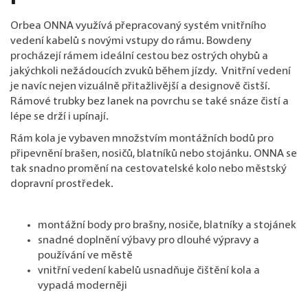
Orbea ONNA využívá přepracovaný systém vnitřního
vedení kabelů s novými vstupy do rámu. Bowdeny
procházejí rámem ideální cestou bez ostrých ohybů a
jakýchkoli nežádoucích zvuků během jízdy. Vnitřní vedení
je navíc nejen vizuálně přitažlivější a designově čistší.
Rámové trubky bez lanek na povrchu se také snáze čistí a
lépe se drží i upínají.
Rám kola je vybaven množstvím montážních bodů pro
připevnění brašen, nosičů, blatníků nebo stojánku. ONNA se
tak snadno promění na cestovatelské kolo nebo městský
dopravní prostředek.
montážní body pro brašny, nosiče, blatníky a stojánek
snadné doplnění výbavy pro dlouhé výpravy a
používání ve městě
vnitřní vedení kabelů usnadňuje čištění kola a
vypadá moderněji