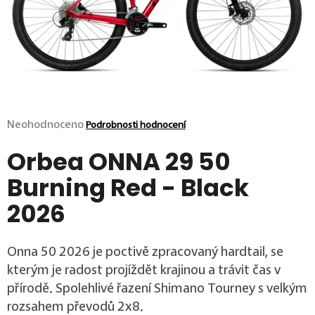
p
o
r
u
č
u
j
e
m
Průměrné hodnocení produktu je 0,0 z 5 hvězdiček.
Neohodnoceno
Podrobnosti hodnocení
e
Orbea ONNA 29 50
Burning Red - Black
2026
Onna 50 2026 je poctivě zpracovaný hardtail, se
kterým je radost projíždět krajinou a trávit čas v
přírodě. Spolehlivé řazení Shimano Tourney s velkým
rozsahem převodů 2x8.