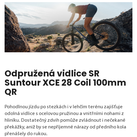
Odpružená vidlice SR
Suntour XCE 28 Coil 100mm
QR
Pohodlnou jízdu po stezkách i v lehčím terénu zajišťuje
odolná vidlice s ocelovou pružinou a vnitřními nohami z
hliníku. Dostatečný zdvih pomůže zvládnout i nečekané
překážky, aniž by se nepříjemné nárazy od předního kola
přenášely do rukou.