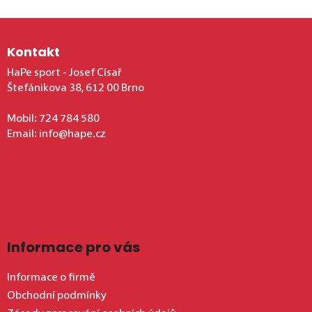
Zápatí
Kontakt
HaPe sport - Josef Císař
Štefánikova 38, 612 00 Brno
Mobil:
724 784 580
Email:
info@hape.cz
Informace pro vás
Informace o firmě
Obchodní podmínky