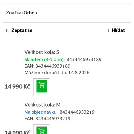
Značka:
Orbea
Zeptat se
Hlídat
Velikost kola: S
Skladem (3-5 dnů)
| 8434446933189
EAN:
8434446933189
Můžeme doručit do:
14.8.2026
Do košíku
14 990 Kč
Velikost kola: M
Na objednávku
| 8434446933219
EAN:
8434446933219
Do košíku
14 990 Kč