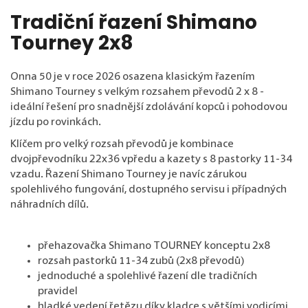
Tradiční řazení Shimano
Tourney 2x8
Onna 50 je v roce 2026 osazena klasickým řazením
Shimano Tourney s velkým rozsahem převodů 2 x 8 -
ideální řešení pro snadnější zdolávání kopců i pohodovou
jízdu po rovinkách.
Klíčem pro velký rozsah převodů je kombinace
dvojpřevodníku 22x36 vpředu a kazety s 8 pastorky 11-34
vzadu. Řazení Shimano Tourney je navíc zárukou
spolehlivého fungování, dostupného servisu i případných
náhradních dílů.
přehazovačka Shimano TOURNEY konceptu 2x8
rozsah pastorků 11-34 zubů (2x8 převodů)
jednoduché a spolehlivé řazení dle tradičních
pravidel
hladké vedení řetězu díky kladce s většími vodicími