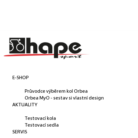
Košík
Přejít na obsah
Zpět
Zpět
C
o
p
o
t
E-SHOP
ř
ORBEA
e
Průvodce výběrem kol Orbea
b
Orbea MyO - sestav si vlastní design
AKTUALITY
u
PŮJČUJEME
j
Testovací kola
e
Testovací sedla
SERVIS
t