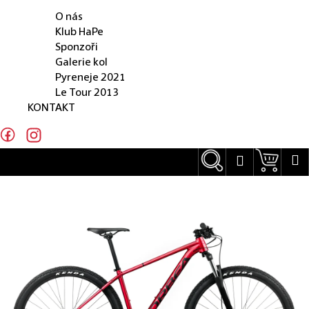
O NÁS
e
O nás
n
Klub HaPe
Sponzoři
a
Galerie kol
j
Pyreneje 2021
Le Tour 2013
í
KONTAKT
t
?
Hledat
Náku
M
Přihlášení
Hledat
D
o