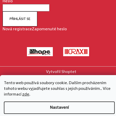
Heslo
PŘIHLÁSIT SE
Nová registrace
Zapomenuté heslo
Vytvořil Shoptet
Copyright 2026
hape.cz
. Všechna práva vyhrazena.
Tento web používá soubory cookie. Dalším procházením
tohoto webu vyjadřujete souhlas s jejich používáním.. Více
informací
zde
.
Nastavení