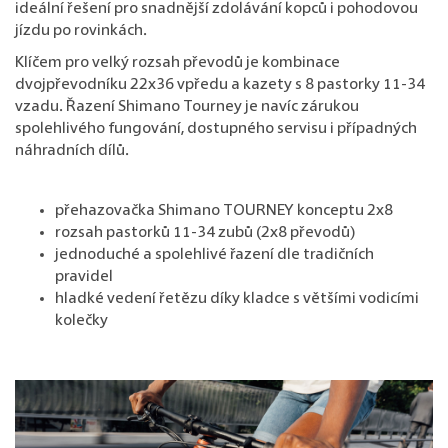
ideální řešení pro snadnější zdolávání kopců i pohodovou
jízdu po rovinkách.
Klíčem pro velký rozsah převodů je kombinace
dvojpřevodníku 22x36 vpředu a kazety s 8 pastorky 11-34
vzadu. Řazení Shimano Tourney je navíc zárukou
spolehlivého fungování, dostupného servisu i případných
náhradních dílů.
přehazovačka Shimano TOURNEY konceptu 2x8
rozsah pastorků 11-34 zubů (2x8 převodů)
jednoduché a spolehlivé řazení dle tradičních
pravidel
hladké vedení řetězu díky kladce s většími vodicími
kolečky