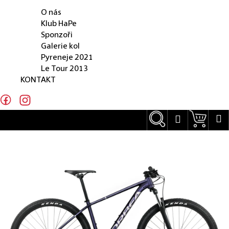
O NÁS
e
O nás
n
Klub HaPe
Sponzoři
a
Galerie kol
j
Pyreneje 2021
Le Tour 2013
í
KONTAKT
t
?
Hledat
Náku
M
Přihlášení
Hledat
D
o