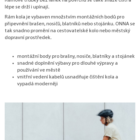
Rámové trubky bez lanek na povrchu se také snáze čistí a
lépe se drží i upínají.
Rám kola je vybaven množstvím montážních bodů pro
připevnění brašen, nosičů, blatníků nebo stojánku. ONNA se
tak snadno promění na cestovatelské kolo nebo městský
dopravní prostředek.
montážní body pro brašny, nosiče, blatníky a stojánek
snadné doplnění výbavy pro dlouhé výpravy a
používání ve městě
vnitřní vedení kabelů usnadňuje čištění kola a
vypadá moderněji