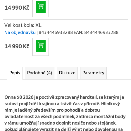
Do košíku
14 990 Kč
Velikost kola: XL
Na objednávku
| 8434446933288
EAN:
8434446933288
Do košíku
14 990 Kč
Popis
Podobné (4)
Diskuze
Parametry
Onna 50 2026 je poctivě zpracovaný hardtail, se kterým je
radost projíždět krajinou a trávit čas v přírodě. Hliníkový
rám je laděný především pro pohodlí a dobrou
ovladatelnost za všech podmínek, zatímco montážní body
v rámu umožňují snadno doplnit nosiče nebo stojánek,
pokud plánujete vyrazit na delší výlet nebo dovolenou na