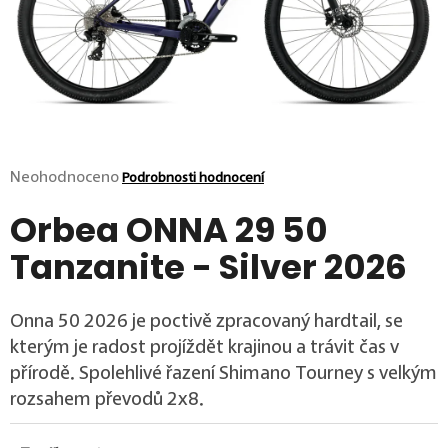
p
o
r
u
č
u
j
e
m
Průměrné hodnocení produktu je 0,0 z 5 hvězdiček.
Neohodnoceno
Podrobnosti hodnocení
e
Orbea ONNA 29 50
Tanzanite - Silver 2026
Onna 50 2026 je poctivě zpracovaný hardtail, se
kterým je radost projíždět krajinou a trávit čas v
přírodě. Spolehlivé řazení Shimano Tourney s velkým
rozsahem převodů 2x8.