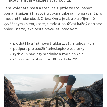
hliníkový rám vás v každé situaci podrží.
Lepší ovladatelnosti a stabilnější jízdě ve stoupáních
pomáhá snížená hlavová trubka a také rám připravený pro
moderní široké obutí. Orbea Onna je zkrátka příjemně
vyváženým kolem, které je radost používat každý den bez
ohledu na to, jaká cesta právě leží před vámi.
plochá hlavní rámová trubka zvyšuje tuhost kola
podpora pro použití teleskopické sedlovky
rychloupínací osy předního a zadního kola
rám ve velikostech S až XL pro kola 29"