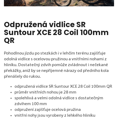
Odpružená vidlice SR
Suntour XCE 28 Coil 100mm
QR
Pohodlnou jízdu po stezkách i v lehčím terénu zajišťuje
odolná vidlice s ocelovou pružinou a vnitřními nohami z
hliníku. Dostatečný zdvih pomůže zvládnout i nečekané
překážky, aniž by se nepříjemné nárazy od předního kola
přenášely do rukou.
odpružená vidlice SR Suntour XCE 28 Coil 100mm QR
průměr vnitřních nohou je 28 mm
spolehlivá a velmi odolná vidlice s dostatečným
zdvihem 100 mm
odpružení zajišťuje ocelová pružina
vnitřní nohy jsou vyrobeny z lehkého hliníku