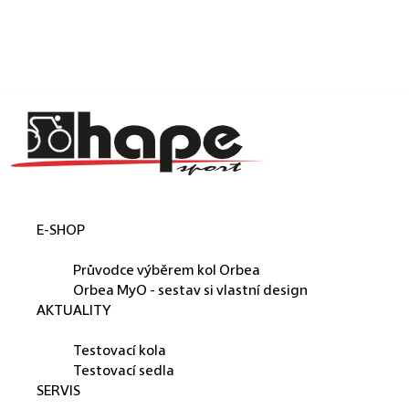
Košík
Přejít na obsah
Zpět
Zpět
C
o
p
o
t
E-SHOP
ř
ORBEA
e
Průvodce výběrem kol Orbea
b
Orbea MyO - sestav si vlastní design
AKTUALITY
u
PŮJČUJEME
j
Testovací kola
e
Testovací sedla
SERVIS
t