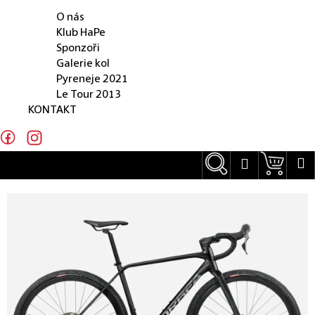
O NÁS
e
O nás
n
Klub HaPe
Sponzoři
a
Galerie kol
j
Pyreneje 2021
Le Tour 2013
í
KONTAKT
t
?
Hledat
Náku
M
Přihlášení
Hledat
D
o