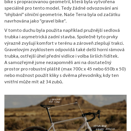
bike s propracovanou geometrií, která byla vytvořena
speciálně pro tento model. Tedy žádné odvozování ani
“ohýbání” silniční geometrie. Naše Terra byla od začátku
navrhována jako “gravel bike”.
V tomto duchu byla použita například pružnější sedlová
trubka i asymetrická zadní stavba. Společně tyto prvky
výrazně zvyšují komfort v terénu a zároveň zlepšují trakci.
Gravelovým zvyklostem odpovídá také delší horní rámová
trubka, ostřejší úhel přední vidlice i volba širších řídítek.
A samozřejmě jsme nezapomněli ani na dostatečný
prostor pro robustní pláště (max 700c x 45 nebo 650b x 50)
nebo možnost použít kliky s dvěma převodníky, kdy ten
vnitřní může mít až 34 zubů.