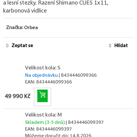
a lesní stezky. Řazení Shimano CUES 1x11,
karbonová vidlice
Značka:
Orbea
Zeptat se
Hlídat
Velikost kola: S
Na objednávku
| 8434446099366
EAN:
8434446099366
Do košíku
49 990 Kč
Velikost kola: M
Skladem (3-5 dnů)
| 8434446099397
EAN:
8434446099397
Můžeme doručit do:
14.8.2026