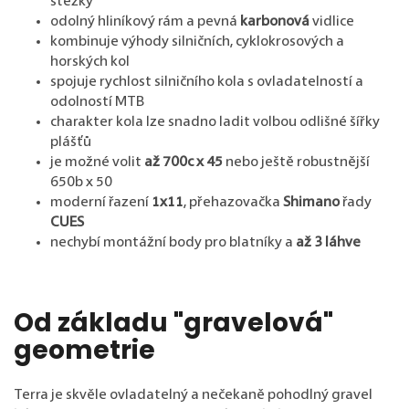
stezky
odolný hliníkový rám a pevná
karbonová
vidlice
kombinuje výhody silničních, cyklokrosových a
horských kol
spojuje rychlost silničního kola s ovladatelností a
odolností MTB
charakter kola lze snadno ladit volbou odlišné šířky
plášťů
je možné volit
až 700c x 45
nebo ještě robustnější
650b x 50
moderní řazení
1x11
, přehazovačka
Shimano
řady
CUES
nechybí montážní body pro blatníky a
až 3 láhve
Od základu "gravelová"
geometrie
Terra je skvěle ovladatelný a nečekaně pohodlný gravel