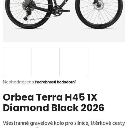
p
o
r
u
č
u
j
e
m
e
Průměrné hodnocení produktu je 0,0 z 5 hvězdiček.
Neohodnoceno
Podrobnosti hodnocení
Orbea Terra H45 1X
Diamond Black 2026
Všestranné gravelové kolo pro silnice, štěrkové cesty