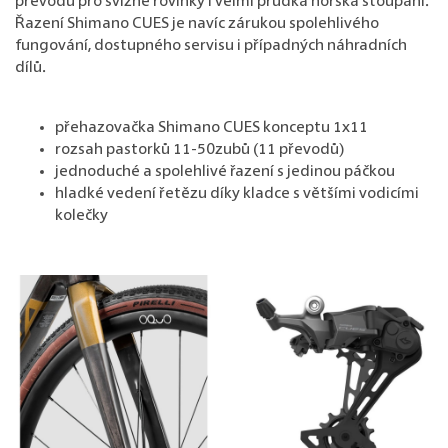
převodů pro svižné rovinky i velmi prudká horská stoupání.
Řazení Shimano CUES je navíc zárukou spolehlivého
fungování, dostupného servisu i případných náhradních
dílů.
přehazovačka Shimano CUES konceptu 1x11
rozsah pastorků 11-50zubů (11 převodů)
jednoduché a spolehlivé řazení s jedinou páčkou
hladké vedení řetězu díky kladce s většími vodicími
kolečky