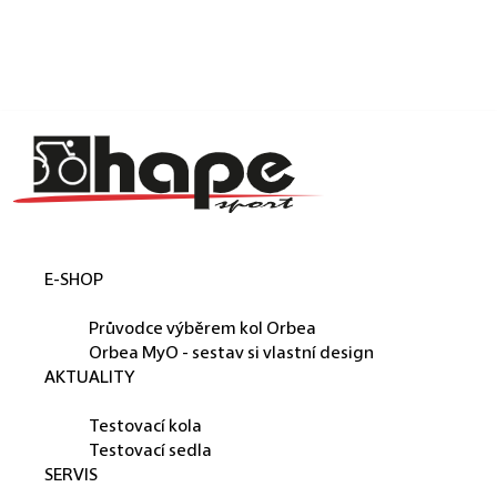
Košík
Přejít na obsah
Zpět
Zpět
C
o
p
o
t
E-SHOP
ř
ORBEA
e
Průvodce výběrem kol Orbea
b
Orbea MyO - sestav si vlastní design
AKTUALITY
u
PŮJČUJEME
j
Testovací kola
e
Testovací sedla
SERVIS
t