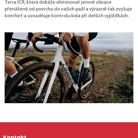
Terra ICR, která dokáže eliminovat jemné vibrace
přenášené od povrchu do vašich paží a výrazně tak zvyšuje
komfort a usnadňuje kontrolu kola při delších vyjížďkách.
Zápatí
Kontakt