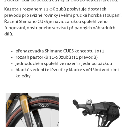
zkrátka jedinou páčkou od nejlehčího po nejtěžší převod.
Kazeta s rozsahem 11-50 zubů poskytuje dostatek
převodů pro svižné rovinky i velmi prudká horská stoupání.
Řazení Shimano CUES je navíc zárukou spolehlivého
fungování, dostupného servisu i případných náhradních
dílů.
přehazovačka Shimano CUES konceptu 1x11
rozsah pastorků 11-50zubů (11 převodů)
jednoduché a spolehlivé řazení s jedinou páčkou
hladké vedení řetězu díky kladce s většími vodicími
kolečky