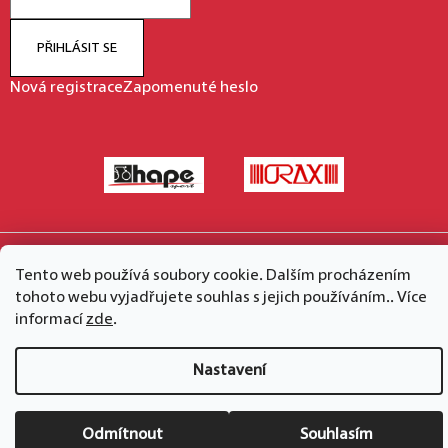
PŘIHLÁSIT SE
Nová registrace
Zapomenuté heslo
Vytvořil Shoptet
Tento web používá soubory cookie. Dalším procházením
Copyright 2026
hape.cz
. Všechna práva vyhrazena.
tohoto webu vyjadřujete souhlas s jejich používáním.. Více
informací
zde
.
Nastavení
Odmítnout
Souhlasím