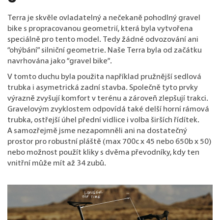
Terra je skvěle ovladatelný a nečekaně pohodlný gravel
bike s propracovanou geometrií, která byla vytvořena
speciálně pro tento model. Tedy žádné odvozování ani
“ohýbání” silniční geometrie. Naše Terra byla od začátku
navrhována jako “gravel bike”.
V tomto duchu byla použita například pružnější sedlová
trubka i asymetrická zadní stavba. Společně tyto prvky
výrazně zvyšují komfort v terénu a zároveň zlepšují trakci.
Gravelovým zvyklostem odpovídá také delší horní rámová
trubka, ostřejší úhel přední vidlice i volba širších řídítek.
A samozřejmě jsme nezapomněli ani na dostatečný
prostor pro robustní pláště (max 700c x 45 nebo 650b x 50)
nebo možnost použít kliky s dvěma převodníky, kdy ten
vnitřní může mít až 34 zubů.