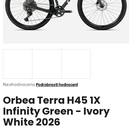
p
o
r
u
č
u
j
e
m
e
Průměrné hodnocení produktu je 0,0 z 5 hvězdiček.
Neohodnoceno
Podrobnosti hodnocení
Orbea Terra H45 1X
Infinity Green - Ivory
White 2026