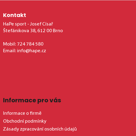
Zápatí
Kontakt
HaPe sport - Josef Císař
Štefánikova 38, 612 00 Brno
Mobil:
724 784 580
Email:
info@hape.cz
Informace pro vás
Informace o firmě
Obchodní podmínky
Zásady zpracování osobních údajů