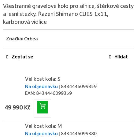
Všestranné gravelové kolo pro silnice, štěrkové cesty
a lesní stezky. Řazení Shimano CUES 1x11,
karbonová vidlice
Značka:
Orbea
Zeptat se
Hlídat
Velikost kola: S
Na objednávku
| 8434446099359
EAN:
8434446099359
Do košíku
49 990 Kč
Velikost kola: M
Na objednávku
| 8434446099380