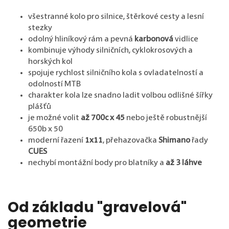
všestranné kolo pro silnice, štěrkové cesty a lesní
stezky
odolný hliníkový rám a pevná
karbonová
vidlice
kombinuje výhody silničních, cyklokrosových a
horských kol
spojuje rychlost silničního kola s ovladatelností a
odolností MTB
charakter kola lze snadno ladit volbou odlišné šířky
plášťů
je možné volit
až 700c x 45
nebo ještě robustnější
650b x 50
moderní řazení
1x11
, přehazovačka
Shimano
řady
CUES
nechybí montážní body pro blatníky a
až 3 láhve
Od základu "gravelová"
geometrie