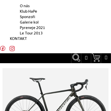
O NÁS
e
O nás
n
Klub HaPe
Sponzoři
a
Galerie kol
j
Pyreneje 2021
Le Tour 2013
í
KONTAKT
t
?
Hledat
Náku
M
Přihlášení
Hledat
D
o