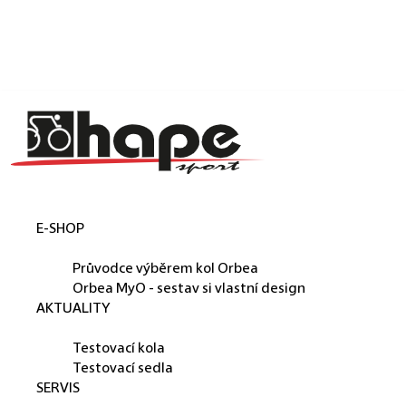
Košík
Přejít na obsah
Zpět
Zpět
C
o
p
o
t
E-SHOP
ř
ORBEA
e
Průvodce výběrem kol Orbea
b
Orbea MyO - sestav si vlastní design
AKTUALITY
u
PŮJČUJEME
j
Testovací kola
e
Testovací sedla
SERVIS
t