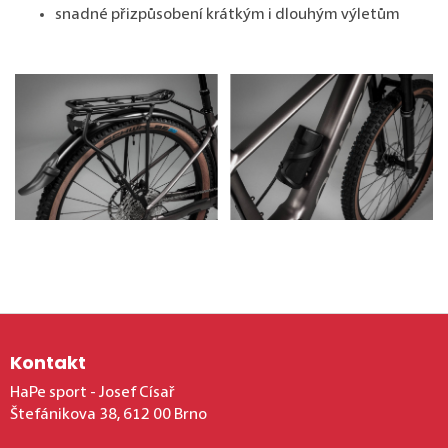
snadné přizpůsobení krátkým i dlouhým výletům
Zápatí
Kontakt
HaPe sport - Josef Císař
Štefánikova 38, 612 00 Brno