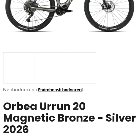
p
o
r
u
č
u
j
e
m
e
Průměrné hodnocení produktu je 0,0 z 5 hvězdiček.
Neohodnoceno
Podrobnosti hodnocení
Orbea Urrun 20
Magnetic Bronze - Silver
2026