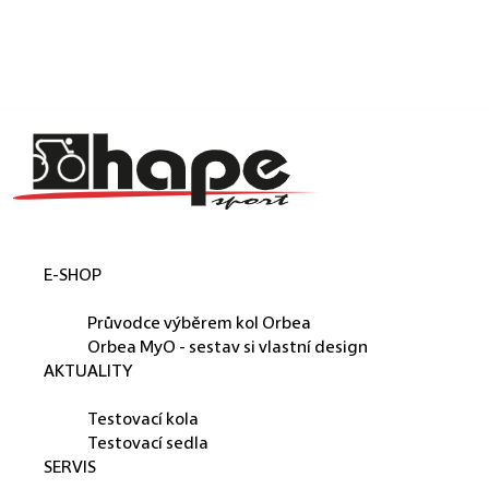
Košík
Přejít na obsah
Zpět
Zpět
C
o
p
o
t
E-SHOP
ř
ORBEA
e
Průvodce výběrem kol Orbea
b
Orbea MyO - sestav si vlastní design
AKTUALITY
u
PŮJČUJEME
j
Testovací kola
e
Testovací sedla
SERVIS
t