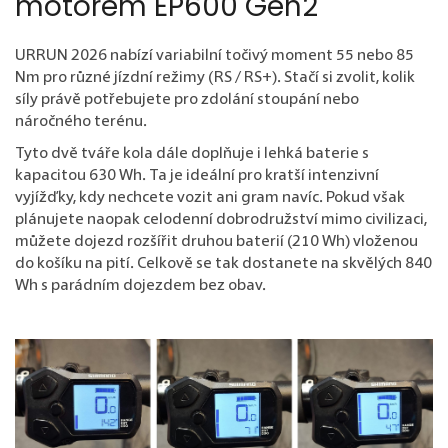
motorem EP600 Gen2
URRUN 2026 nabízí variabilní točivý moment 55 nebo 85
Nm pro různé jízdní režimy (RS / RS+). Stačí si zvolit, kolik
síly právě potřebujete pro zdolání stoupání nebo
náročného terénu.
Tyto dvě tváře kola dále doplňuje i lehká baterie s
kapacitou 630 Wh. Ta je ideální pro kratší intenzivní
vyjížďky, kdy nechcete vozit ani gram navíc. Pokud však
plánujete naopak celodenní dobrodružství mimo civilizaci,
můžete dojezd rozšířit druhou baterií (210 Wh) vloženou
do košíku na pití. Celkově se tak dostanete na skvělých 840
Wh s parádním dojezdem bez obav.