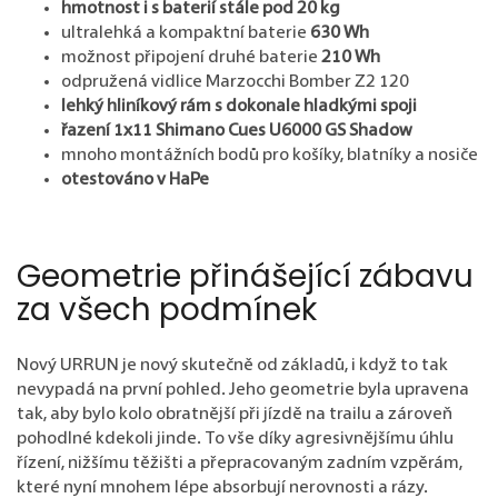
hmotnost i s baterií stále pod 20 kg
ultralehká a kompaktní baterie
630 Wh
možnost připojení druhé baterie
210 Wh
odpružená vidlice Marzocchi Bomber Z2 120
lehký hliníkový rám s dokonale hladkými spoji
řazení 1x11 Shimano Cues U6000 GS Shadow
mnoho montážních bodů pro košíky, blatníky a nosiče
otestováno v HaPe
Geometrie přinášející zábavu
za všech podmínek
Nový URRUN je nový skutečně od základů, i když to tak
nevypadá na první pohled. Jeho geometrie byla upravena
tak, aby bylo kolo obratnější při jízdě na trailu a zároveň
pohodlné kdekoli jinde. To vše díky agresivnějšímu úhlu
řízení, nižšímu těžišti a přepracovaným zadním vzpěrám,
které nyní mnohem lépe absorbují nerovnosti a rázy.