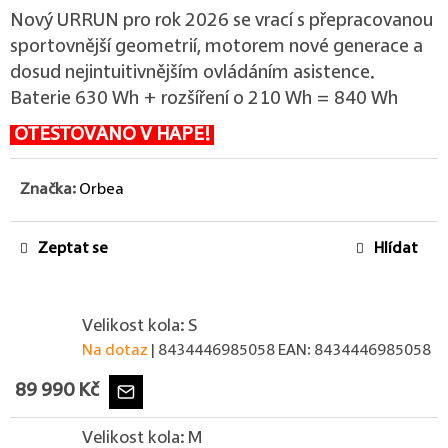
Nový URRUN pro rok 2026 se vrací s přepracovanou
sportovnější geometrií, motorem nové generace a
dosud nejintuitivnějším ovládáním asistence.
Baterie 630 Wh + rozšíření o 210 Wh = 840 Wh
OTESTOVÁNO V HAPE!
Značka:
Orbea
Zeptat se
Hlídat
Velikost kola: S
Na dotaz
| 8434446985058
EAN:
8434446985058
89 990 Kč
Velikost kola: M