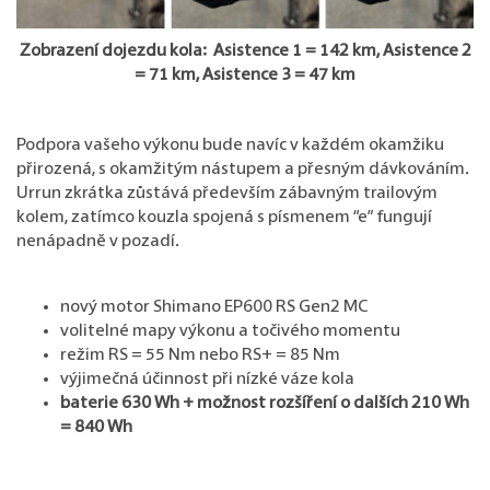
Zobrazení dojezdu kola: Asistence 1 = 142 km, Asistence 2
= 71 km, Asistence 3 = 47 km
Podpora vašeho výkonu bude navíc v každém okamžiku
přirozená, s okamžitým nástupem a přesným dávkováním.
Urrun zkrátka zůstává především zábavným trailovým
kolem, zatímco kouzla spojená s písmenem “e” fungují
nenápadně v pozadí.
nový motor Shimano EP600 RS Gen2 MC
volitelné mapy výkonu a točivého momentu
režim RS = 55 Nm nebo RS+ = 85 Nm
výjimečná účinnost při nízké váze kola
baterie 630 Wh + možnost rozšíření o dalších 210 Wh
= 840 Wh