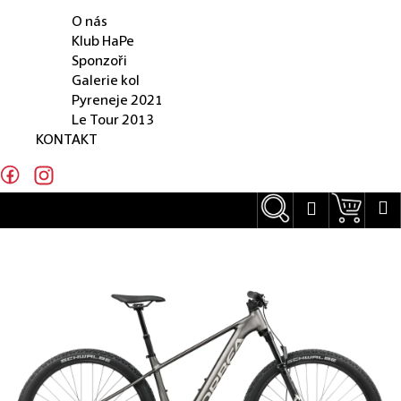
O NÁS
e
O nás
n
Klub HaPe
Sponzoři
a
Galerie kol
j
Pyreneje 2021
Le Tour 2013
í
KONTAKT
t
?
Hledat
Náku
M
Přihlášení
Hledat
D
o