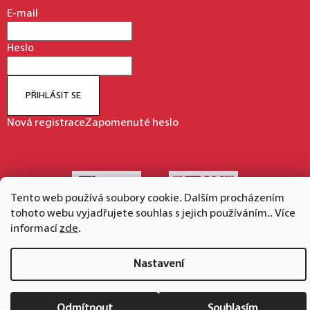
E-mail
Heslo
PŘIHLÁSIT SE
Nová registrace
Zapomenuté heslo
Tento web používá soubory cookie. Dalším procházením
tohoto webu vyjadřujete souhlas s jejich používáním.. Více
informací
zde
.
Vytvořil Shoptet
Copyright 2026
hape.cz
. Všechna práva vyhrazena.
Nastavení
Odmítnout
Souhlasím