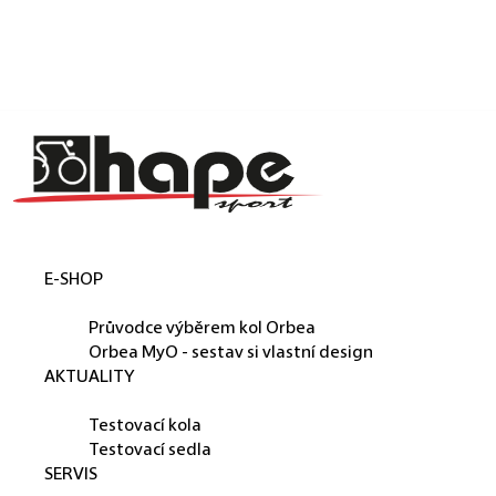
Košík
Přejít na obsah
Zpět
Zpět
C
o
p
o
t
E-SHOP
ř
ORBEA
e
Průvodce výběrem kol Orbea
b
Orbea MyO - sestav si vlastní design
AKTUALITY
u
PŮJČUJEME
j
Testovací kola
e
Testovací sedla
SERVIS
t