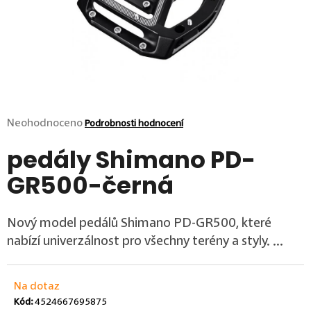
p
o
r
u
č
u
j
e
m
Průměrné hodnocení produktu je 0,0 z 5 hvězdiček.
Neohodnoceno
Podrobnosti hodnocení
e
pedály Shimano PD-
GR500-černá
Nový model pedálů Shimano PD-GR500, které
nabízí univerzálnost pro všechny terény a styly. ...
Na dotaz
Kód:
4524667695875