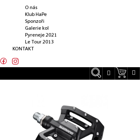
O NÁS
e
O nás
n
Klub HaPe
Sponzoři
a
Galerie kol
j
Pyreneje 2021
Le Tour 2013
í
KONTAKT
t
?
Hledat
Náku
M
Přihlášení
Hledat
D
o