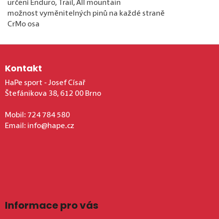
určení Enduro, Trail, All mountain
možnost vyměnitelných pinů na každé straně
CrMo osa
Zápatí
Kontakt
HaPe sport - Josef Císař
Štefánikova 38, 612 00 Brno
Mobil:
724 784 580
Email:
info@hape.cz
Informace pro vás