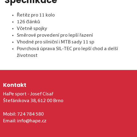
Specifikace
Řetěz pro 11 kolo
126 článků
Včetně spojky
Směrové provedení pro lepší řazení
Vhodné pro silniční i MTB sady 11 sp
Povrchová úprava SIL-TEC pro lepší chod a delší
životnost
Zápatí
Kontakt
HaPe sport - Josef Císař
Štefánikova 38, 612 00 Brno
Mobil:
724 784 580
Email:
info@hape.cz