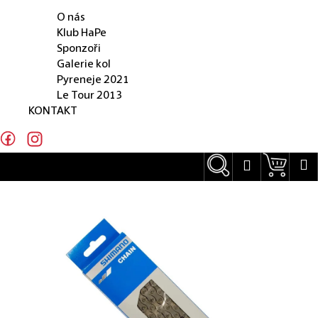
O NÁS
e
O nás
n
Klub HaPe
Sponzoři
a
Galerie kol
j
Pyreneje 2021
Le Tour 2013
í
KONTAKT
t
?
Hledat
Náku
M
Přihlášení
Hledat
D
o