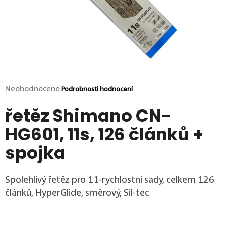
p
o
r
u
č
u
j
e
m
Průměrné hodnocení produktu je 0,0 z 5 hvězdiček.
Neohodnoceno
Podrobnosti hodnocení
e
řetěz Shimano CN-
HG601, 11s, 126 článků +
spojka
Spolehlivý řetěz pro 11-rychlostní sady, celkem 126
článků, HyperGlide, směrový, Sil-tec