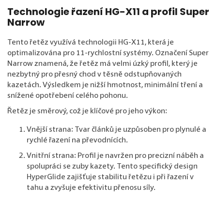
Technologie řazení HG-X11 a profil Super
Narrow
Tento řetěz využívá technologii HG-X11, která je
optimalizována pro 11-rychlostní systémy. Označení Super
Narrow znamená, že řetěz má velmi úzký profil, který je
nezbytný pro přesný chod v těsně odstupňovaných
kazetách. Výsledkem je nižší hmotnost, minimální tření a
snížené opotřebení celého pohonu.
Řetěz je směrový, což je klíčové pro jeho výkon:
Vnější strana: Tvar článků je uzpůsoben pro plynulé a
rychlé řazení na převodnících.
Vnitřní strana: Profil je navržen pro precizní náběh a
spolupráci se zuby kazety. Tento specifický design
HyperGlide zajišťuje stabilitu řetězu i při řazení v
tahu a zvyšuje efektivitu přenosu síly.