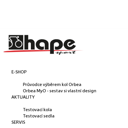
Košík
Přejít na obsah
Zpět
Zpět
C
o
p
o
t
E-SHOP
ř
ORBEA
e
Průvodce výběrem kol Orbea
b
Orbea MyO - sestav si vlastní design
AKTUALITY
u
PŮJČUJEME
j
Testovací kola
e
Testovací sedla
SERVIS
t