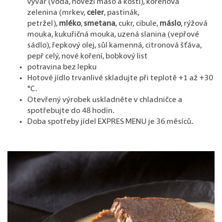
vývar (voda, hovězí maso a kosti), kořenová
zelenina (mrkev,
celer
, pastinák,
petržel),
mléko
,
smetana
, cukr, cibule,
máslo
, rýžová
mouka, kukuřičná mouka, uzená slanina (vepřové
sádlo), řepkový olej, sůl kamenná, citronová šťáva,
pepř celý, nové koření, bobkový list
potravina bez lepku
Hotové jídlo trvanlivé skladujte při teplotě +1 až +30
°C.
Otevřený výrobek uskladněte v chladničce a
spotřebujte do 48 hodin.
Doba spotřeby jídel EXPRES MENU je 36 měsíců.