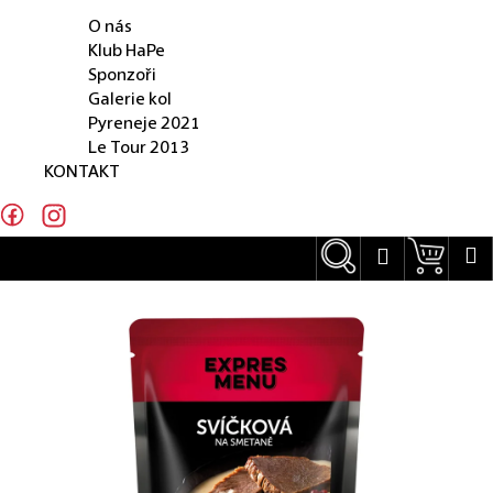
O NÁS
e
O nás
n
Klub HaPe
Sponzoři
a
Galerie kol
j
Pyreneje 2021
Le Tour 2013
í
KONTAKT
t
?
Hledat
Náku
M
Přihlášení
Hledat
D
o