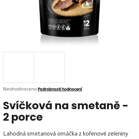
p
o
r
u
č
u
j
e
m
e
Průměrné hodnocení produktu je 0,0 z 5 hvězdiček.
Neohodnoceno
Podrobnosti hodnocení
Svíčková na smetaně -
2 porce
Lahodná smetanová omáčka z kořenové zeleniny