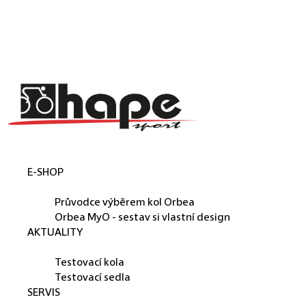
Košík
Přejít na obsah
Zpět
Zpět
C
o
p
o
t
E-SHOP
ř
ORBEA
e
Průvodce výběrem kol Orbea
b
Orbea MyO - sestav si vlastní design
AKTUALITY
u
PŮJČUJEME
j
Testovací kola
e
Testovací sedla
SERVIS
t