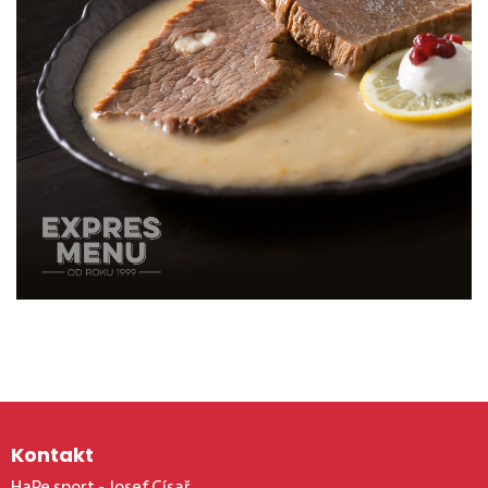
Zápatí
Kontakt