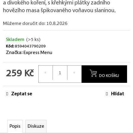
a divokého koření, s křehkými plátky zadního
hovězího masa špikovaného voňavou slaninou.
Můžeme doručit do:
10.8.2026
Skladem
(>5 ks)
Kód:
8594043790209
Značka:
Express Menu
259 Kč
DO KOŠÍKU
Měrná cena:
Zeptat se
Hlídat
Popis
Diskuze