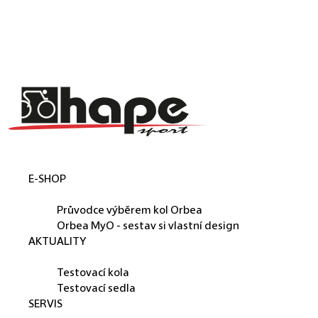
Košík
Přejít na obsah
Zpět
Zpět
C
o
p
o
t
E-SHOP
ř
ORBEA
e
Průvodce výběrem kol Orbea
b
Orbea MyO - sestav si vlastní design
AKTUALITY
u
PŮJČUJEME
j
Testovací kola
e
Testovací sedla
SERVIS
t