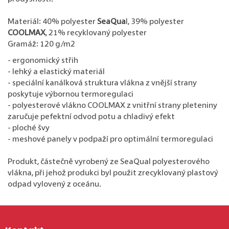
Materiál: 40% polyester
SeaQua
l, 39% polyester
COOLMAX
, 21% recyklovaný polyester
Gramáž: 120 g/m2
- ergonomický střih
- lehký a elastický materiál
- speciální kanálková struktura vlákna z vnější strany
poskytuje výbornou termoregulaci
- polyesterové vlákno COOLMAX z vnitřní strany pleteniny
zaručuje pefektní odvod potu a chladivý efekt
- ploché švy
- meshové panely v podpaží pro optimální termoregulaci
Produkt, částečně vyrobený ze SeaQual polyesterového
vlákna, při jehož produkci byl použit zrecyklovaný plastový
odpad vylovený z oceánu.
Zápatí