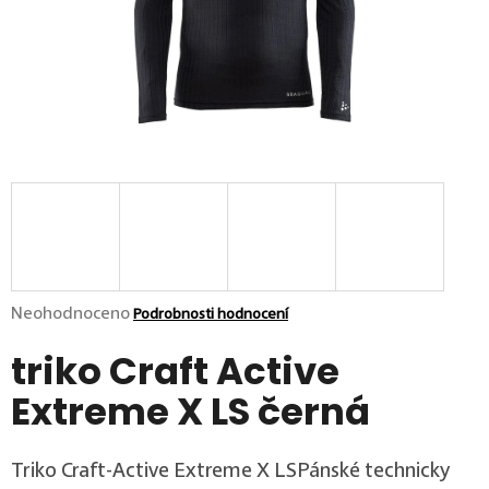
p
o
r
u
č
u
j
e
m
e
Průměrné hodnocení produktu je 0,0 z 5 hvězdiček.
Neohodnoceno
Podrobnosti hodnocení
triko Craft Active
Extreme X LS černá
Triko Craft-Active Extreme X LSPánské technicky