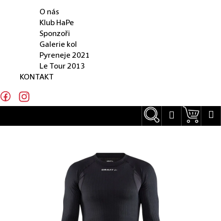
O NÁS
e
O nás
n
Klub HaPe
Sponzoři
a
Galerie kol
j
Pyreneje 2021
Le Tour 2013
í
KONTAKT
t
?
Hledat
Náku
M
Přihlášení
Hledat
D
o