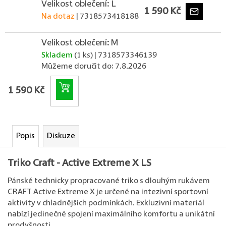
Velikost oblečení: L
1 590 Kč
Na dotaz
| 7318573418188
Velikost oblečení: M
Skladem
(1 ks)
| 7318573346139
Můžeme doručit do:
7.8.2026
Do košíku
1 590 Kč
Popis
Diskuze
Triko Craft - Active Extreme X LS
Pánské technicky propracované triko s dlouhým rukávem
CRAFT Active Extreme X je určené na intezivní sportovní
aktivity v chladnějších podmínkách. Exkluzivní materiál
nabízí jedinečné spojení maximálního komfortu a unikátní
prodyšnosti.